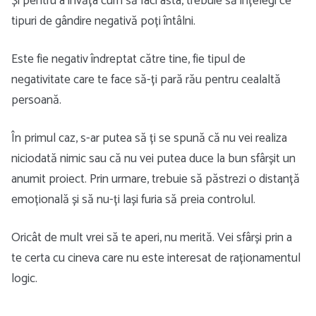
Și pentru a învăța cum să faci asta, trebuie să înțelegi ce
tipuri de gândire negativă poți întâlni.
Este fie negativ îndreptat către tine, fie tipul de
negativitate care te face să-ți pară rău pentru cealaltă
persoană.
În primul caz, s-ar putea să ți se spună că nu vei realiza
niciodată nimic sau că nu vei putea duce la bun sfârșit un
anumit proiect. Prin urmare, trebuie să păstrezi o distanță
emoțională și să nu-ți lași furia să preia controlul.
Oricât de mult vrei să te aperi, nu merită. Vei sfârși prin a
te certa cu cineva care nu este interesat de raționamentul
logic.