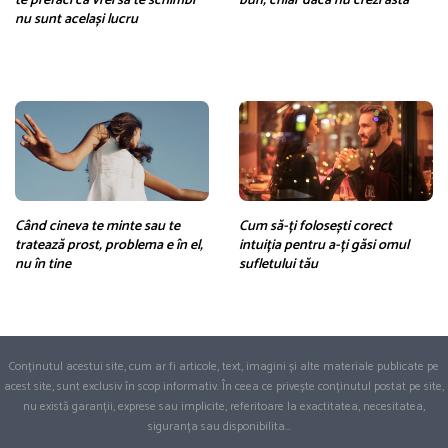
te prefaci că vrei să te schimbi
bun, chiar dacă nu crezi asta
nu sunt același lucru
Când cineva te minte sau te
Cum să-ți folosești corect
tratează prost, problema e în el,
intuiția pentru a-ți găsi omul
nu în tine
sufletului tău
Conținutul acestui site, cum ar fi articole, text, imagini și alte materiale publicate pe
acest site, sunt exclusiv în scop informativ. În ceea ce privește conținutul postat pe site,
nu există garanții, exprese sau implicite, referitoare la exactitatea, necesitatea,
siguranța sau disponibilita
...