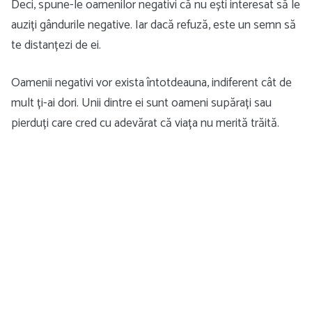
Deci, spune-le oamenilor negativi că nu ești interesat să le
auziți gândurile negative. Iar dacă refuză, este un semn să
te distanțezi de ei.
Oamenii negativi vor exista întotdeauna, indiferent cât de
mult ți-ai dori. Unii dintre ei sunt oameni supărați sau
pierduți care cred cu adevărat că viața nu merită trăită.