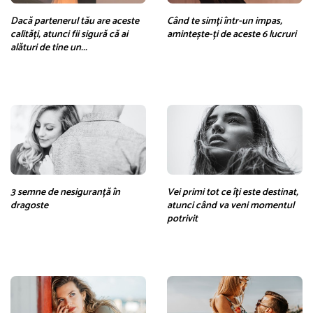
Dacă partenerul tău are aceste
Când te simți într-un impas,
calități, atunci fii sigură că ai
amintește-ți de aceste 6 lucruri
alături de tine un...
3 semne de nesiguranță în
Vei primi tot ce îți este destinat,
dragoste
atunci când va veni momentul
potrivit