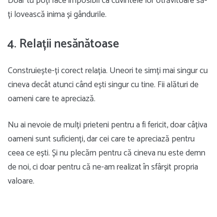
Doar tu poți face imposibil ca cuvintele lor otrăvitoare să-
ți lovească inima și gândurile.
4. Relații nesănătoase
Construiește-ți corect relația. Uneori te simți mai singur cu
cineva decât atunci când ești singur cu tine. Fii alături de
oameni care te apreciază.
Nu ai nevoie de mulți prieteni pentru a fi fericit, doar câțiva
oameni sunt suficienți, dar cei care te apreciază pentru
ceea ce ești. Și nu plecăm pentru că cineva nu este demn
de noi, ci doar pentru că ne-am realizat în sfârșit propria
valoare.