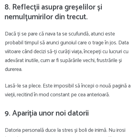
8. Reflecții asupra greșelilor și
nemulțumirilor din trecut.
Dacă ți se pare că nava ta se scufundă, atunci este
probabil timpul să arunci gunoiul care o trage în jos. Data
viitoare când decizi să-ți curăți viața, începeți cu lucruri cu
adevărat inutile, cum ar fi supărările vechi, frustrările și
durerea.
Lasă-le sa plece. Este imposibil să începi o nouă pagină a
vieții, recitind în mod constant pe cea anterioară.
9. Apariția unor noi datorii
Datoria personală duce la stres și boli de inimă. Nu irosi