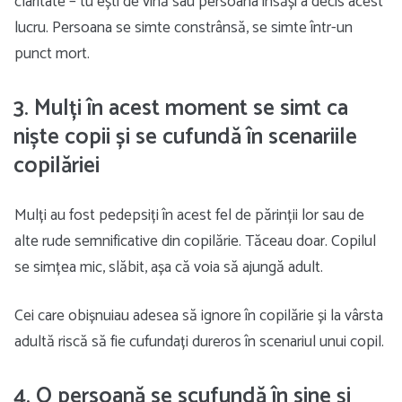
claritate – tu ești de vină sau persoana însăși a decis acest
lucru. Persoana se simte constrânsă, se simte într-un
punct mort.
3. Mulți în acest moment se simt ca
niște copii și se cufundă în scenariile
copilăriei
Mulți au fost pedepsiți în acest fel de părinții lor sau de
alte rude semnificative din copilărie. Tăceau doar. Copilul
se simțea mic, slăbit, așa că voia să ajungă adult.
Cei care obișnuiau adesea să ignore în copilărie și la vârsta
adultă riscă să fie cufundați dureros în scenariul unui copil.
4. O persoană se scufundă în sine și