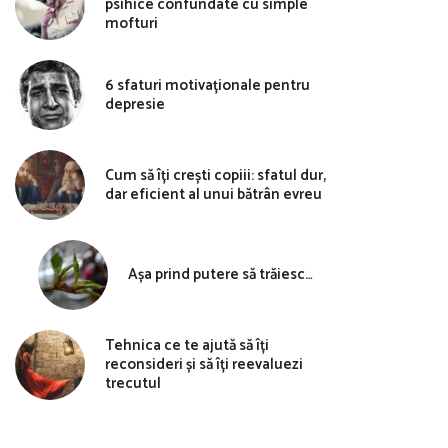
psihice confundate cu simple
mofturi
6 sfaturi motivaționale pentru
depresie
Cum să îți crești copiii: sfatul dur,
dar eficient al unui bătrân evreu
Așa prind putere să trăiesc…
Tehnica ce te ajută să îți
reconsideri și să îți reevaluezi
trecutul