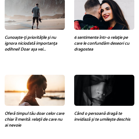
Cunoaște-ți prioritățile și nu
6 sentimente într-o relație pe
ignora niciodată importanța
care le confundăm deseori cu
odihnei! Doar așa vei...
dragostea
Oferă timpul tău doar celor care
Când o persoană dragă te
chiar îl merită: relații de care nu
invidiază și te umilește deschis
ai nevoie