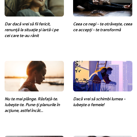
Dar dacă vrei să fii fericit,
Ceea ce negi – te otrăvește, ceea
renunță la situație și iartă-i pe
ce accepți – te transformă
cei care te-au rănit
Nu te mai plânge. Răsfață-te.
Dacă vrei să schimbi lumea –
Iubește-te. Pune-ți planurile în
iubește o femeie!
acțiune, astfel încât...