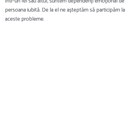
Într-un fel sau altul, suntem dependenți emoțional de
persoana iubită. De la el ne așteptăm să participăm la
aceste probleme.