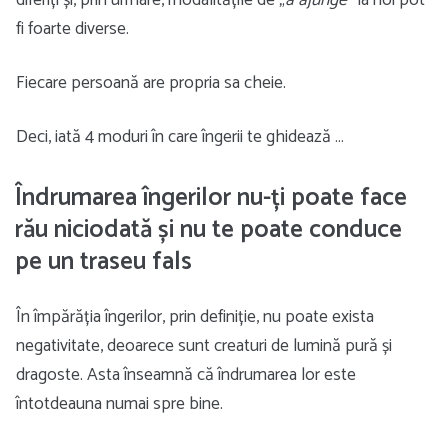
diferiți și, prin urmare, modalitățile de „
a ajunge
” la noi pot
fi foarte diverse.
Fiecare persoană are propria sa cheie.
Deci, iată 4 moduri în care îngerii te ghidează …
Îndrumarea îngerilor nu-ți poate face
rău niciodată și nu te poate conduce
pe un traseu fals
În împărăția îngerilor, prin definiție, nu poate exista
negativitate, deoarece sunt creaturi de lumină pură și
dragoste. Asta înseamnă că îndrumarea lor este
întotdeauna numai spre bine.