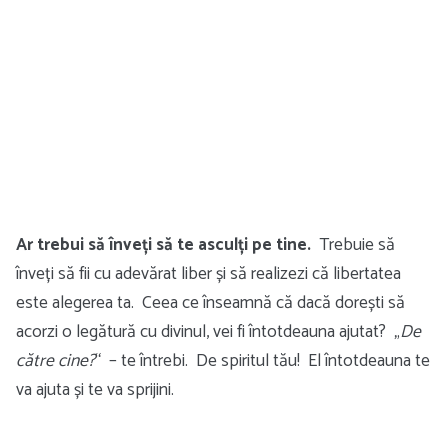
Ar trebui să înveți să te asculți pe tine.
Trebuie să
înveți să fii cu adevărat liber și să realizezi că libertatea
este alegerea ta. Ceea ce înseamnă că dacă dorești să
acorzi o legătură cu divinul, vei fi întotdeauna ajutat? „
De
către cine?
“ – te întrebi. De spiritul tău! El întotdeauna te
va ajuta și te va sprijini.