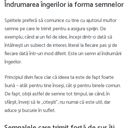
Îndrumarea îngerilor ia forma semnelor
Spiritele preferă să comunice cu tine cu ajutorul multor
semne pe care le trimit pentru a asigura sprijin. De
exemplu, când ai un fel de idee, începi dintr-o dată să
întâlnești un subiect de interes literal la fiecare pas și de
fiecare dată într-un mod diferit. Este un semn al îndrumării
îngerilor.
Principiul divin face clar că ideea ta este de fapt foarte
bună – atât pentru tine înseși, cât și pentru binele comun.
De fapt, obții astfel de semne tot timpul, iar când, în
sfârșit, înveți să le „citeșiti”, nu numai că este util, dar
aduce și bucurie în suflet.
Semnalele care trimit forță de sus îți