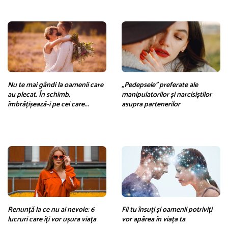
Nu te mai gândi la oamenii care
„Pedepsele” preferate ale
au plecat. În schimb,
manipulatorilor și narcisiștilor ​​
îmbrățișează-i pe cei care...
asupra partenerilor
Renunță la ce nu ai nevoie: 6
Fii tu însuți și oamenii potriviți
lucruri care îți vor ușura viața
vor apărea în viața ta