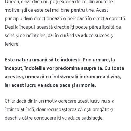
Uneori, chiar dacă nu poți explica de ce, din anumite
motive, știi ce este cel mai bine pentru tine. Acest
principiu divin direcționează o persoană în direcția corectă.
Deși la început această direcție îți poate părea lipsită de
sens și de neînțeles, dar în curând va aduce succes și
fericire.
Este natura umană să te îndoiești. Prin urmare, la
început, îndoielile vor predomina asupra ta. Cu toate
acestea, urmează cu îndrăzneală îndrumarea divină,
iar acest lucru va aduce pace și armonie.
Chiar dacă dintr-un motiv oarecare acest lucru nu s-a
întâmplat încă, doar recunoașterea că ești pregătit și
deschis către conducere îți va aduce satisfacție.