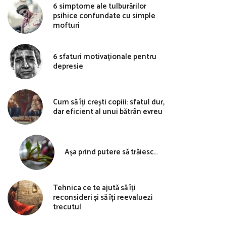
6 simptome ale tulburărilor
psihice confundate cu simple
mofturi
6 sfaturi motivaționale pentru
depresie
Cum să îți crești copiii: sfatul dur,
dar eficient al unui bătrân evreu
Așa prind putere să trăiesc…
Tehnica ce te ajută să îți
reconsideri și să îți reevaluezi
trecutul