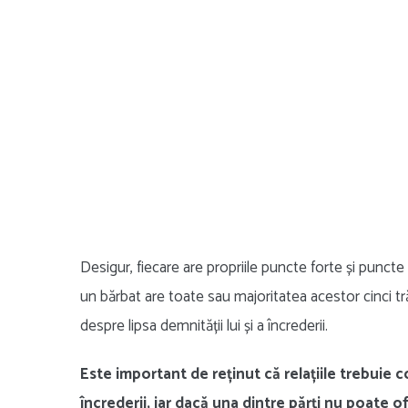
Desigur, fiecare are propriile puncte forte și punct
un bărbat are toate sau majoritatea acestor cinci tr
despre lipsa demnității lui și a încrederii.
Este important de reținut că relațiile trebuie c
încrederii, iar dacă una dintre părți nu poate of