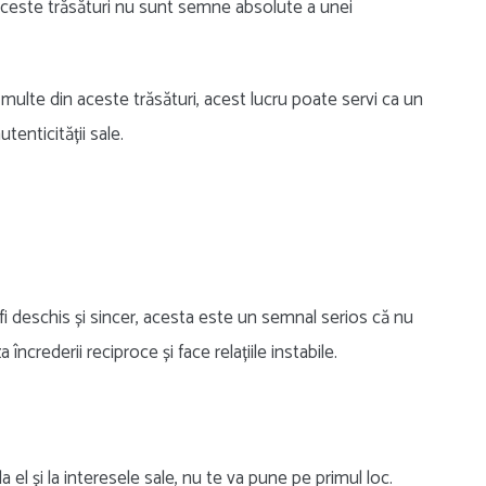
 aceste trăsături nu sunt semne absolute a unei
multe din aceste trăsături, acest lucru poate servi ca un
tenticității sale.
 deschis și sincer, acesta este un semnal serios că nu
ncrederii reciproce și face relațiile instabile.
l și la interesele sale, nu te va pune pe primul loc.