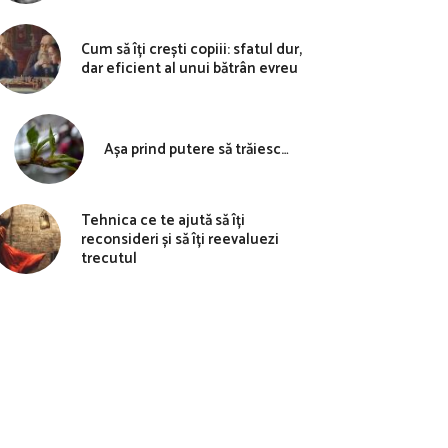
Cum să îți crești copiii: sfatul dur,
dar eficient al unui bătrân evreu
Așa prind putere să trăiesc…
Tehnica ce te ajută să îți
reconsideri și să îți reevaluezi
trecutul