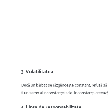
3. Volatilitatea
Dacă un bărbat se răzgândește constant, refuză să s
fi un semn al inconstanței sale. Inconstanța creează 
4. Lipsa de responsabilitate