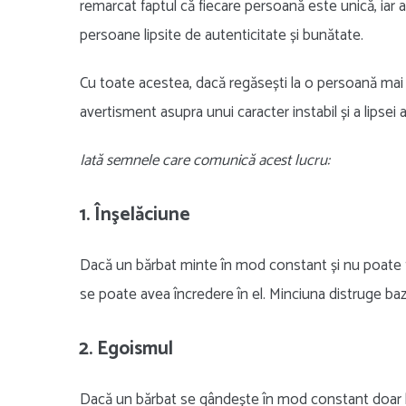
remarcat faptul că fiecare persoană este unică, iar
persoane lipsite de autenticitate și bunătate.
Cu toate acestea, dacă regăsești la o persoană mai 
avertisment asupra unui caracter instabil și a lipsei au
Iată semnele care comunică acest lucru:
1. Înşelăciune
Dacă un bărbat minte în mod constant și nu poate fi
se poate avea încredere în el. Minciuna distruge baza î
2. Egoismul
Dacă un bărbat se gândește în mod constant doar la e