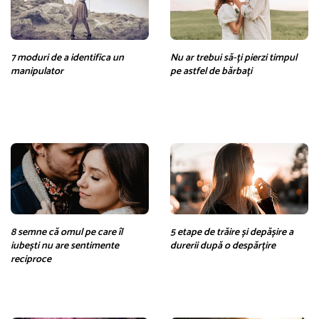
7 moduri de a identifica un
Nu ar trebui să-ți pierzi timpul
manipulator
pe astfel de bărbați
8 semne că omul pe care îl
5 etape de trăire și depășire a
iubești nu are sentimente
durerii după o despărțire
reciproce