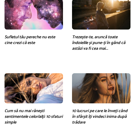
Sufletul tău pereche nu este
Trezește-te, aruncă toate
cine crezi că este
îndoielile și pune-ți în gând că
astăzi va fi cea mai...
Cum să nu mai rănești
10 lucruri pe care le înveți când
sentimentele celorlalți: 10 sfaturi
în sfârșit îți vindeci inima după
simple
trădare