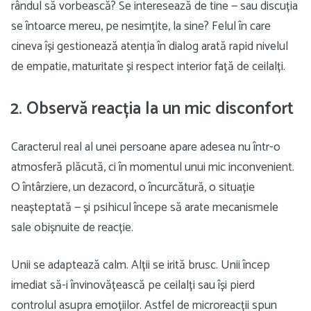
rândul să vorbească? Se interesează de tine — sau discuția
se întoarce mereu, pe nesimțite, la sine? Felul în care
cineva își gestionează atenția în dialog arată rapid nivelul
de empatie, maturitate și respect interior față de ceilalți.
2. Observă reacția la un mic disconfort
Caracterul real al unei persoane apare adesea nu într-o
atmosferă plăcută, ci în momentul unui mic inconvenient.
O întârziere, un dezacord, o încurcătură, o situație
neașteptată — și psihicul începe să arate mecanismele
sale obișnuite de reacție.
Unii se adaptează calm. Alții se irită brusc. Unii încep
imediat să-i învinovățească pe ceilalți sau își pierd
controlul asupra emoțiilor. Astfel de microreacții spun