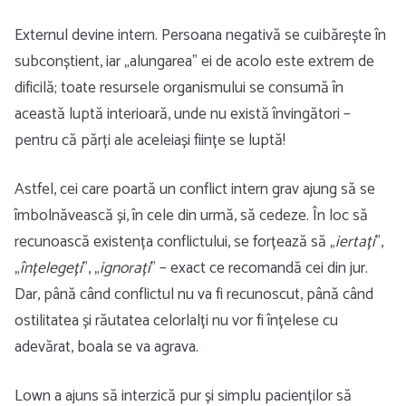
Externul devine intern. Persoana negativă se cuibărește în
subconștient, iar „alungarea” ei de acolo este extrem de
dificilă; toate resursele organismului se consumă în
această luptă interioară, unde nu există învingători –
pentru că părți ale aceleiași ființe se luptă!
Astfel, cei care poartă un conflict intern grav ajung să se
îmbolnăvească și, în cele din urmă, să cedeze. În loc să
recunoască existența conflictului, se forțează să „
iertați
”,
„
înțelegeți
”, „
ignorați
” – exact ce recomandă cei din jur.
Dar, până când conflictul nu va fi recunoscut, până când
ostilitatea și răutatea celorlalți nu vor fi înțelese cu
adevărat, boala se va agrava.
Lown a ajuns să interzică pur și simplu pacienților să