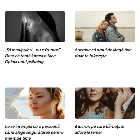
„Să manipulezi – nu e frumos”.
8 semne că omul de lângă tine
Doar că toată lumea o face.
doar te folosește
Opinia unui psiholog
Ce se întâmplă cu o persoană
6 lucruri pe care bărbații le
când alege singurătatea pentru
adoră la femei
mai mult timp