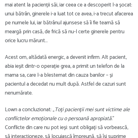
mai atent la pacienții săi, iar ceea ce a descoperit l-a șocat:
unui bătrân, ginerele i-a luat tot ce avea, i-a trecut afacerea
pe numele lui, iar bătrânul ajunsese să îi fie teamă să
meargă prin casă, de frică să nu-l certe ginerele pentru
orice lucru mărunt…
Acest om, altădată energic, a devenit infirm. Alt pacient,
abia ieșit dintr-o operație grea, a primit un telefon de la
mama sa, care l-a blestemat din cauza banilor – și
pacientul a decedat nu mult după. Astfel de cazuri sunt
nenumărate.
Lown a concluzionat: „
Toți pacienții mei sunt victime ale
conflictelor emoționale cu o persoană apropiată.
”
Conflicte din care nu pot ieși: sunt obligați să vorbească,
să interacționeze, să locuiască împreună, să își suprime