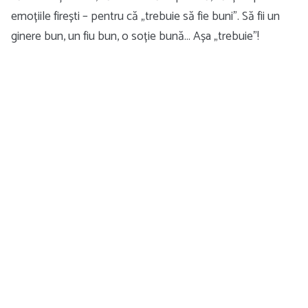
emoțiile firești – pentru că „trebuie să fie buni”. Să fii un
ginere bun, un fiu bun, o soție bună… Așa „trebuie”!