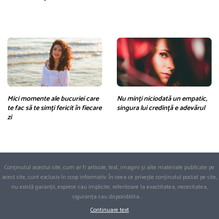
Mici momente ale bucuriei care
Nu minți niciodată un empatic,
te fac să te simți fericit în fiecare
singura lui credință e adevărul
zi
Conținutul acestui site, cum ar fi articole, text, imagini și alte materiale publicate pe
acest site, sunt exclusiv în scop informativ. În ceea ce privește conținutul postat pe site,
nu există garanții, exprese sau implicite, referitoare la exactitatea, necesitatea,
siguranța sau disponibilita
...
Continuare text