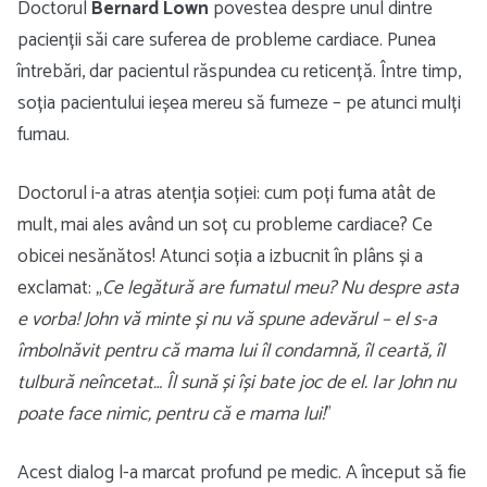
Doctorul
Bernard Lown
povestea despre unul dintre
pacienții săi care suferea de probleme cardiace. Punea
întrebări, dar pacientul răspundea cu reticență. Între timp,
soția pacientului ieșea mereu să fumeze – pe atunci mulți
fumau.
Doctorul i-a atras atenția soției: cum poți fuma atât de
mult, mai ales având un soț cu probleme cardiace? Ce
obicei nesănătos! Atunci soția a izbucnit în plâns și a
exclamat: „
Ce legătură are fumatul meu? Nu despre asta
e vorba! John vă minte și nu vă spune adevărul – el s-a
îmbolnăvit pentru că mama lui îl condamnă, îl ceartă, îl
tulbură neîncetat… Îl sună și își bate joc de el. Iar John nu
poate face nimic, pentru că e mama lui!
”
Acest dialog l-a marcat profund pe medic. A început să fie