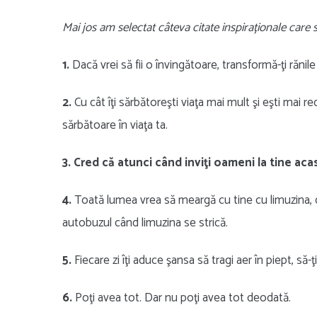
Mai jos am selectat câteva citate inspiraționale care să
1.
Dacă vrei să fii o învingătoare, transformă-ţi rănile
2.
Cu cât îţi sărbătoreşti viaţa mai mult şi eşti mai
sărbătoare în viaţa ta.
3. Cred că atunci când inviţi oameni la tine acasă,
4.
Toată lumea vrea să meargă cu tine cu limuzina, d
autobuzul când limuzina se strică.
5.
Fiecare zi îţi aduce şansa să tragi aer în piept, să-ţ
6.
Poţi avea tot. Dar nu poţi avea tot deodată.