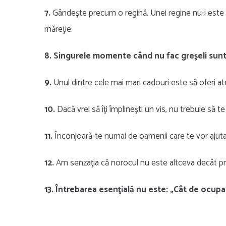
7.
Gândeşte precum o regină. Unei regine nu-i este 
măreţie.
8. Singurele momente când nu fac greşeli sunt
9.
Unul dintre cele mai mari cadouri este să oferi ate
10.
Dacă vrei să îţi împlineşti un vis, nu trebuie să 
11.
Înconjoară-te numai de oamenii care te vor ajuta
12.
Am senzaţia că norocul nu este altceva decât pre
13. Întrebarea esenţială nu este: „Cât de ocupat