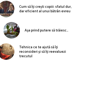
Cum să îți crești copiii: sfatul dur,
dar eficient al unui bătrân evreu
Așa prind putere să trăiesc…
Tehnica ce te ajută să îți
reconsideri și să îți reevaluezi
trecutul