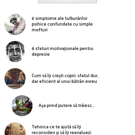
6 simptome ale tulburărilor
psihice confundate cu simple
mofturi
6 sfaturi motivaționale pentru
depresie
Cum să îți crești copiii: sfatul dur,
dar eficient al unui bătrân evreu
Așa prind putere să trăiesc…
Tehnica ce te ajută să îți
reconsideri și să îți reevaluezi