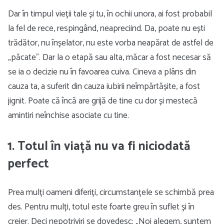
Dar în timpul vieții tale și tu, în ochii unora, ai fost probabil
la fel de rece, respingând, neapreciind. Da, poate nu ești
trădător, nu înșelator, nu este vorba neapărat de astfel de
„păcate”. Dar la o etapă sau alta, măcar a fost necesar să
se ia o decizie nu în favoarea cuiva. Cineva a plâns din
cauza ta, a suferit din cauza iubirii neîmpărtășite, a fost
jignit. Poate că încă are grijă de tine cu dor și mestecă
amintiri neînchise asociate cu tine.
1. Totul în viață nu va fi niciodată
perfect
Prea mulți oameni diferiți, circumstanțele se schimbă prea
des. Pentru mulți, totul este foarte greu în suflet și în
creier. Deci nepotriviri se dovedesc: „Noi alegem, suntem