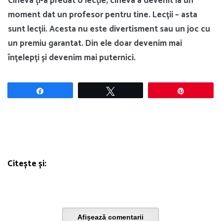
Cineva ți-a predat o lecție, cineva a devenit la un
moment dat un profesor pentru tine. Lecții – asta
sunt lecții. Acesta nu este divertisment sau un joc cu
un premiu garantat. Din ele doar devenim mai
înțelepți și devenim mai puternici.
Share
Tweet
Pin
Citește și:
Afișează comentarii