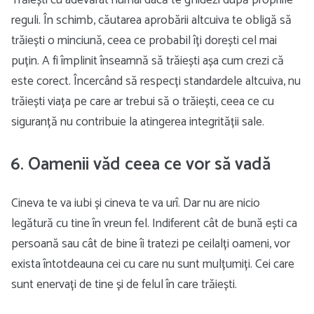
Trăiești cu adevărat numai dacă te ghidezi după propriile
reguli. În schimb, căutarea aprobării altcuiva te obligă să
trăiești o minciună, ceea ce probabil îți dorești cel mai
puțin. A fi împlinit înseamnă să trăiești așa cum crezi că
este corect. Încercând să respecți standardele altcuiva, nu
trăiești viața pe care ar trebui să o trăiești, ceea ce cu
siguranță nu contribuie la atingerea integrității sale.
6. Oamenii văd ceea ce vor să vadă
Cineva te va iubi și cineva te va urî. Dar nu are nicio
legătură cu tine în vreun fel. Indiferent cât de bună ești ca
persoană sau cât de bine îi tratezi pe ceilalți oameni, vor
exista întotdeauna cei cu care nu sunt mulțumiți. Cei care
sunt enervați de tine și de felul în care trăiești.