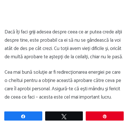
Dacă îți faci griji adesea despre ceea ce ar putea crede alții
despre tine, este probabil ca ei să nu se gândească la voi
atât de des pe cât crezi. Cu toții avem vieți dificile și, oricât
de multă aprobare te aștepți de la ceilalți, chiar nu le pasă.
Cea mai bună soluție ar fi redirecționarea energiei pe care
o cheltui pentru a obține această aprobare către ceva pe
care îl aprobi personal. Asigură-te că ești mândru și fericit
de ceea ce faci – acesta este cel mai important lucru.
Share
Tweet
Pin