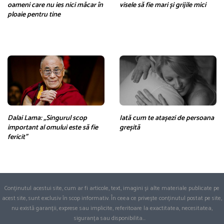
oameni care nu ies nici măcar în
visele să fie mari și grijile mici
ploaie pentru tine
Dalai Lama: „Singurul scop
Iată cum te atașezi de persoana
important al omului este să fie
greșită
fericit”
Conținutul acestui site, cum ar fi articole, text, imagini și alte materiale publicate pe
acest site, sunt exclusiv în scop informativ. În ceea ce privește conținutul postat pe site,
nu există garanții, exprese sau implicite, referitoare la exactitatea, necesitatea,
siguranța sau disponibilita
...