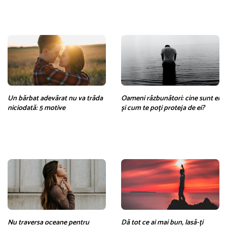
Un bărbat adevărat nu va trăda
Oameni răzbunători: cine sunt ei
niciodată: 5 motive
și cum te poți proteja de ei?
Nu traversa oceane pentru
Dă tot ce ai mai bun, lasă-ți