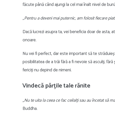
făcute până când ajungi la cel mai înalt nivel de bu
„Pentru a deveni mai puternic, am folosit fiecare pi
Dacă lucrezi asupra ta, vei beneficia doar de asta, a
onoare.
Nu vei fi perfect, dar este important să te străduiești
posibilitatea de a trăi fără a fi nevoie să asculți, fă
fericiți nu depind de nimeni.
Vindecă părțile tale rănite
„Nu te uita la ceea ce fac ceilalți sau au încetat să mai 
Buddha.