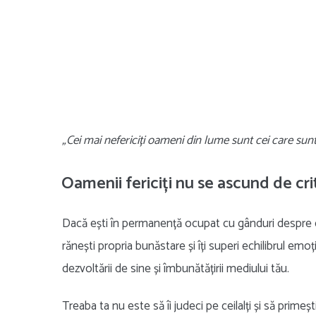
„Cei mai nefericiți oameni din lume sunt cei care sunt p
Oamenii fericiți nu se ascund de crit
Dacă ești în permanență ocupat cu gânduri despre c
rănești propria bunăstare și îți superi echilibrul emo
dezvoltării de sine și îmbunătățirii mediului tău.
Treaba ta nu este să îi judeci pe ceilalți și să primești