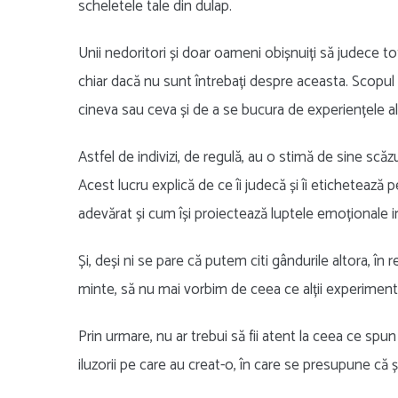
scheletele tale din dulap.
Unii nedoritori și doar oameni obișnuiți să judece tot
chiar dacă nu sunt întrebați despre aceasta. Scopul a
cineva sau ceva și de a se bucura de experiențele a
Astfel de indivizi, de regulă, au o stimă de sine scăzu
Acest lucru explică de ce îi judecă și îi etichetează
adevărat și cum își proiectează luptele emoționale in
Și, deși ni se pare că putem citi gândurile altora, în r
minte, să nu mai vorbim de ceea ce alții experimente
Prin urmare, nu ar trebui să fii atent la ceea ce spun 
iluzorii pe care au creat-o, în care se presupune că șt