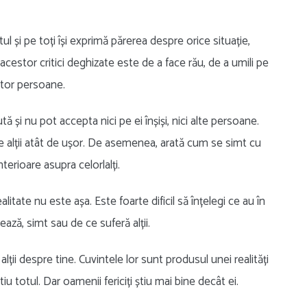
ul și pe toți își exprimă părerea despre orice situație,
cestor critici deghizate este de a face rău, de a umili pe
ltor persoane.
tă și nu pot accepta nici pe ei înșiși, nici alte persoane.
 pe alții atât de ușor. De asemenea, arată cum se simt cu
terioare asupra celorlalți.
ealitate nu este așa. Este foarte dificil să înțelegi ce au în
ază, simt sau de ce suferă alții.
alții despre tine. Cuvintele lor sunt produsul unei realități
iu totul. Dar oamenii fericiți știu mai bine decât ei.