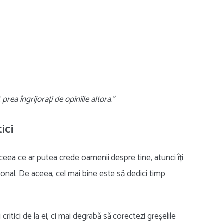
rea îngrijorați de opiniile altora.”
ici
eea ce ar putea crede oamenii despre tine, atunci îți
țional. De aceea, cel mai bine este să dedici timp
 critici de la ei, ci mai degrabă să corectezi greșelile