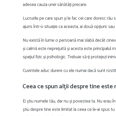
adesea cauza unei sănătăți precare.
Lucrurile pe care spun și le fac cei care doresc ră
ajuns într-o situație ca aceasta, ai două opțiuni: sau 
Nu există în lume o persoană mai slabă decât cineva ca
și calmă este neprețuită și acesta este principalul m
spațiul fizic și psihologic. Trebuie să-ți protejezi in
Cuvintele aduc durere cu ele numai dacă sunt rosti
Ceea ce spun alții despre tine este r
Ei știu numele tău, dar nu și povestea ta. Nu erau în
știu despre tine este limitat la ceea ce le-ai spus tu 