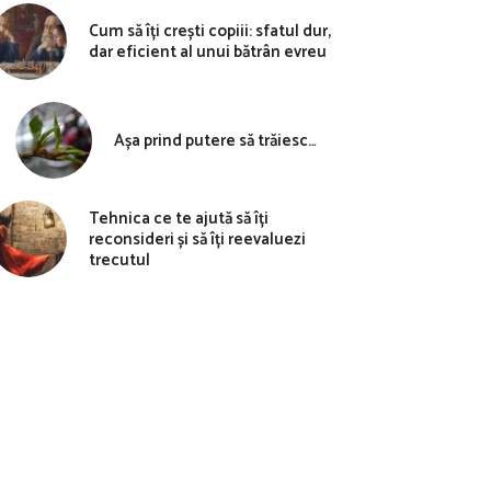
Cum să îți crești copiii: sfatul dur,
dar eficient al unui bătrân evreu
Așa prind putere să trăiesc…
Tehnica ce te ajută să îți
reconsideri și să îți reevaluezi
trecutul