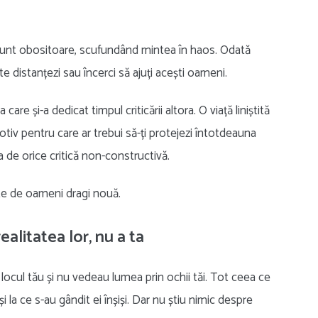
u sunt obositoare, scufundând mintea în haos. Odată
te distanțezi sau încerci să ajuți acești oameni.
re și-a dedicat timpul criticării altora. O viață liniștită
otiv pentru care ar trebui să-ți protejezi întotdeauna
ima de orice critică non-constructivă.
te de oameni dragi nouă.
ealitatea lor, nu a ta
 locul tău și nu vedeau lumea prin ochii tăi. Tot ceea ce
și la ce s-au gândit ei înșiși. Dar nu știu nimic despre