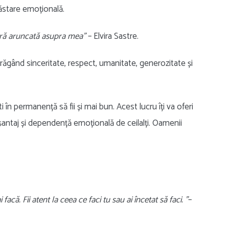
năstare emoțională.
atră aruncată asupra mea”
– Elvira Sastre.
trăgând sinceritate, respect, umanitate, generozitate și
 în permanență să fii și mai bun. Acest lucru îți va oferi
ră șantaj și dependență emoțională de ceilalți. Oamenii
facă. Fii atent la ceea ce faci tu sau ai încetat să faci. ”
–