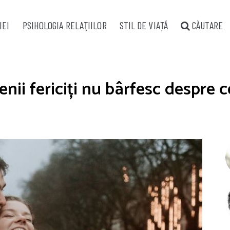
IEI
PSIHOLOGIA RELAŢIILOR
STIL DE VIAȚĂ
CĂUTARE
ii fericiți nu bârfesc despre ce