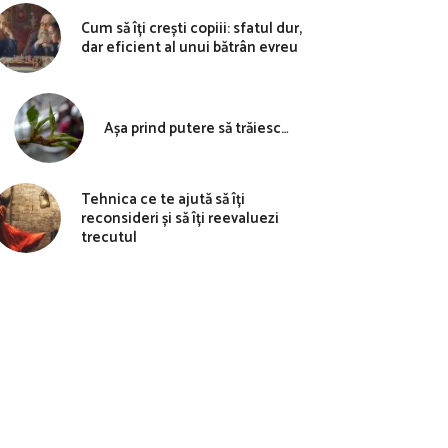
Cum să îți crești copiii: sfatul dur,
dar eficient al unui bătrân evreu
Așa prind putere să trăiesc…
Tehnica ce te ajută să îți
reconsideri și să îți reevaluezi
trecutul