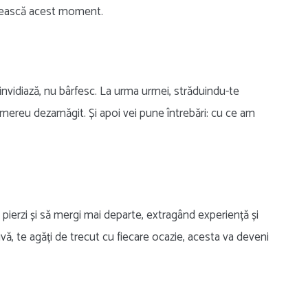
brească acest moment.
u invidiază, nu bârfesc. La urma urmei, străduindu-te
ți mereu dezamăgit. Și apoi vei pune întrebări: cu ce am
 pierzi și să mergi mai departe, extragând experiență și
vă, te agăți de trecut cu fiecare ocazie, acesta va deveni