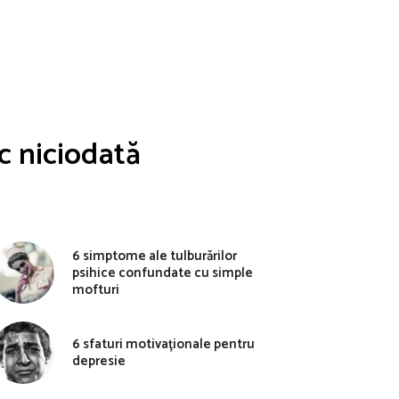
ac niciodată
6 simptome ale tulburărilor
psihice confundate cu simple
mofturi
6 sfaturi motivaționale pentru
depresie