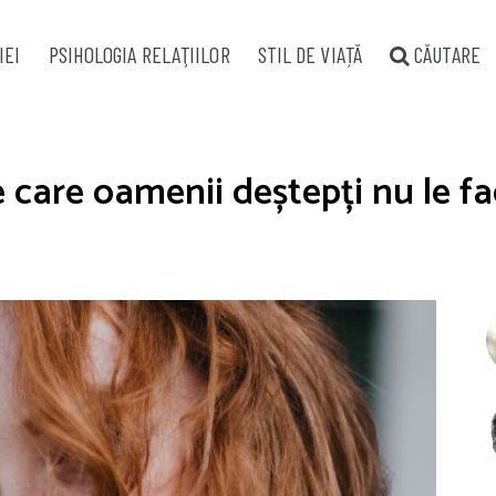
IEI
PSIHOLOGIA RELAŢIILOR
STIL DE VIAȚĂ
CĂUTARE
e care oamenii deștepți nu le f