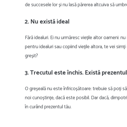
de succesele lor și nu lasă părerea altcuiva să um
2. Nu există ideal
Fără idealuri. Ei nu urmăresc viețile altor oameni: n
pentru idealuri sau copiind viețile altora, te vei sim
greșit?
3. Trecutul este închis. Există prezentul
O greșeală nu este înfricoșătoare: trebuie să poți să
noi cunoștințe, dacă este posibil. Dar dacă, dimpotri
în curând prezentul tău.