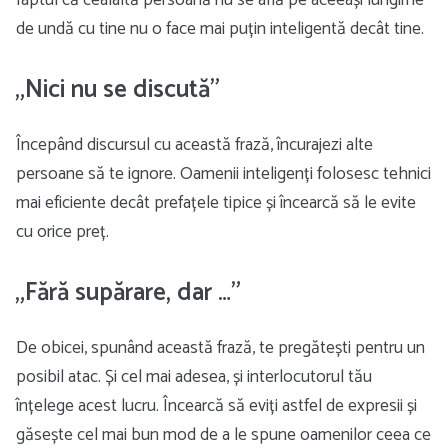
faptul că cealaltă persoană nu se află pe aceeași lungime
de undă cu tine nu o face mai puțin inteligentă decât tine.
„Nici nu se discută”
Începând discursul cu această frază, încurajezi alte
persoane să te ignore. Oamenii inteligenți folosesc tehnici
mai eficiente decât prefațele tipice și încearcă să le evite
cu orice preț.
„Fără supărare, dar …”
De obicei, spunând această frază, te pregătești pentru un
posibil atac. Și cel mai adesea, și interlocutorul tău
înțelege acest lucru. Încearcă să eviți astfel de expresii și
găsește cel mai bun mod de a le spune oamenilor ceea ce