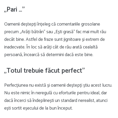
„Pari …”
Oamenii deștepți înțeleg că comentariile grosolane
precum „Arăți bătrân” sau „Ești grasă” fac mai mult rău
decât bine. Astfel de fraze sunt jignitoare și extrem de
inadecvate. În loc să arăți cât de rău arată cealaltă
persoană, încearcă să determini dacă este bine.
„Totul trebuie făcut perfect”
Perfecțiunea nu există și oamenii deștepți știu acest lucru.
Nu este nimic în neregulă cu eforturile pentru ideal, dar
dacă încerci să îndeplinești un standard nerealist, atunci
ești sortit eșecului de la bun început.