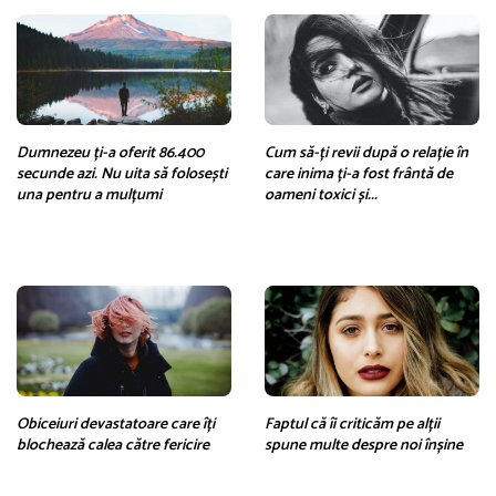
Dumnezeu ți-a oferit 86.400
Cum să-ți revii după o relație în
secunde azi. Nu uita să folosești
care inima ți-a fost frântă de
una pentru a mulțumi
oameni toxici și...
Obiceiuri devastatoare care îți
Faptul că îi criticăm pe alții
blochează calea către fericire
spune multe despre noi înșine