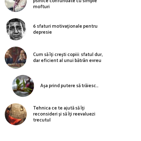
psihice confundate cu simple
mofturi
6 sfaturi motivaționale pentru
depresie
Cum să îți crești copiii: sfatul dur,
dar eficient al unui bătrân evreu
Așa prind putere să trăiesc…
Tehnica ce te ajută să îți
reconsideri și să îți reevaluezi
trecutul