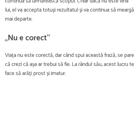
continua să urmărească scopul. Chiar dacă nu este vina
lui, el va accepta totuși rezultatul și va continua să meargă
mai departe.
„Nu e corect”
Viața nu este corectă, dar când spui această frază, se pare
că crezi că așa ar trebui să fie. La rândul său, acest lucru te
face să arăți prost și imatur.