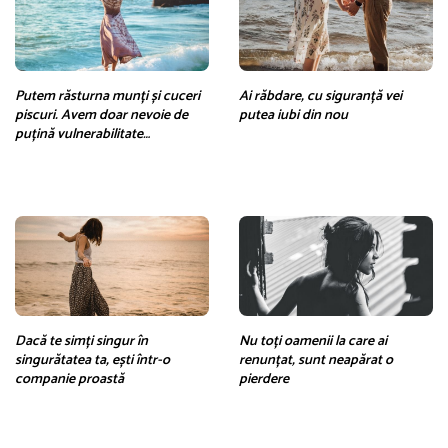
Putem răsturna munți și cuceri
Ai răbdare, cu siguranță vei
piscuri. Avem doar nevoie de
putea iubi din nou
puțină vulnerabilitate…
Dacă te simți singur în
Nu toți oamenii la care ai
singurătatea ta, ești într-o
renunțat, sunt neapărat o
companie proastă
pierdere