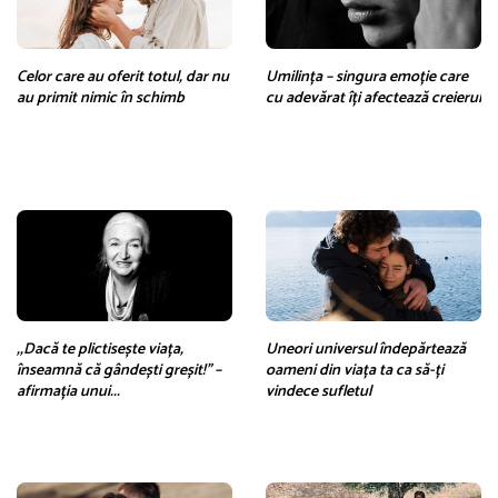
Celor care au oferit totul, dar nu
Umilința – singura emoție care
au primit nimic în schimb
cu adevărat îți afectează creierul
,,Dacă te plictisește viața,
Uneori universul îndepărtează
înseamnă că gândești greșit!” –
oameni din viața ta ca să-ți
afirmația unui...
vindece sufletul