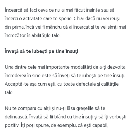
Încearcă să faci ceva ce nu ai mai făcut înainte sau să
încerci o activitate care te sperie. Chiar dacă nu vei reuși
din prima, încă vei fi mândru că ai încercat și te vei simți mai
încrezător în abilitățile tale.
Învață să te iubești pe tine însuți
Una dintre cele mai importante modalități de a-ți dezvolta
încrederea în sine este să înveți să te iubești pe tine însuți.
Acceptă-te așa cum ești, cu toate defectele și calitățile
tale.
Nu te compara cu alții și nu-ți lăsa greșelile să te
definească. Învață să fii blând cu tine însuți și să îți vorbești
pozitiv. Îți poți spune, de exemplu, că ești capabil,