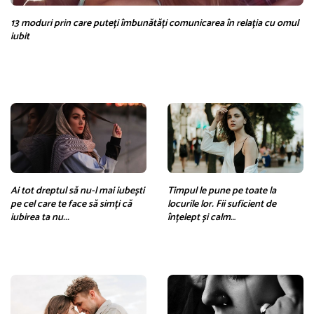
13 moduri prin care puteți îmbunătăți comunicarea în relația cu omul
iubit
Ai tot dreptul să nu-l mai iubești
Timpul le pune pe toate la
pe cel care te face să simți că
locurile lor. Fii suficient de
iubirea ta nu...
înțelept și calm…