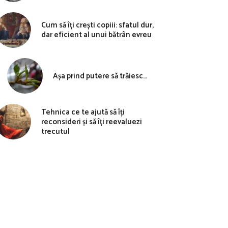
Cum să îți crești copiii: sfatul dur,
dar eficient al unui bătrân evreu
Așa prind putere să trăiesc…
Tehnica ce te ajută să îți
reconsideri și să îți reevaluezi
trecutul