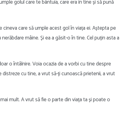
 umple golul care te bântuia, care era în tine și să pună
pe cineva care să umple acest gol în viața ei. Aștepta pe
 nerăbdare mâine. Și ea a găsit-o în tine. Cel puțin asta a
doar o întâlnire. Voia ocazia de a vorbi cu tine despre
distreze cu tine, a vrut să-ți cunoască prietenii, a vrut
mai mult. A vrut să fie o parte din viața ta și poate o