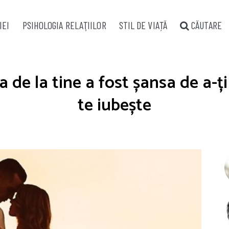
IEI
PSIHOLOGIA RELAŢIILOR
STIL DE VIAȚĂ
CĂUTARE
ea de la tine a fost șansa de a-ț
te iubește