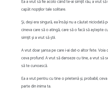
Ea a vrut să fie acolo când te-ai simțit rău, a vrut să
capăt nopților tale solitare.
Și, deși era singură, ea însăși nu a căutat niciodată 
cineva care să o atingă, care să o facă să aștepte cu
simțit și a vrut să știi.
A vrut doar șansa pe care i-ai dat-o altor fete. Voia 
ceva profund. A vrut să danseze cu tine, a vrut să se 
să te cunoască.
Ea a vrut pentru cu tine o prietenă și, probabil, ceva 
parte din inima ta.