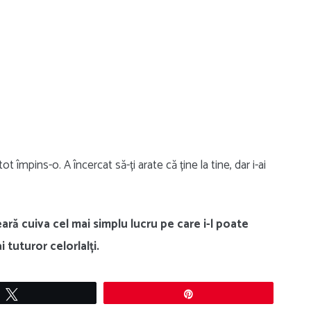
t împins-o. A încercat să-ți arate că ține la tine, dar i-ai
ară cuiva cel mai simplu lucru pe care i-l poate
 tuturor celorlalți.
Tweet
Pin