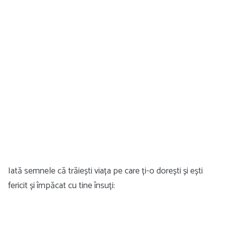
Iată semnele că trăiești viața pe care ți-o dorești și ești
fericit și împăcat cu tine însuți: