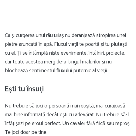
Ca și curgerea unui râu uriaș nu deranjează stropirea unei
pietre aruncată în apă. Fluxul vieții te poartă și tu plutești
cu el. Ți se întâmplă niște evenimente, întâlniri, proiecte,
dar toate acestea merg de-a lungul malurilor și nu
blochează sentimentul fluxului puternic al vieții.
Ești tu însuți
Nu trebuie să joci o persoană mai reușită, mai curajoasă,
mai bine informată decât ești cu adevărat. Nu trebuie să-l
înfățișezi pe eroul perfect. Un cavaler fără frică sau reproș.
Te joci doar pe tine.