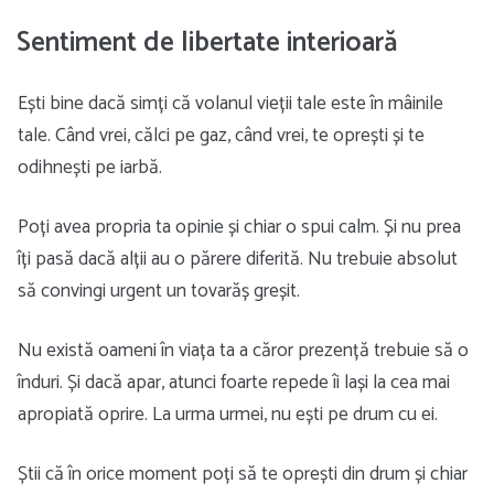
Sentiment de libertate interioară
Ești bine dacă simți că volanul vieții tale este în mâinile
tale. Când vrei, călci pe gaz, când vrei, te oprești și te
odihnești pe iarbă.
Poți avea propria ta opinie și chiar o spui calm. Și nu prea
îți pasă dacă alții au o părere diferită. Nu trebuie absolut
să convingi urgent un tovarăș greșit.
Nu există oameni în viața ta a căror prezență trebuie să o
înduri. Și dacă apar, atunci foarte repede îi lași la cea mai
apropiată oprire. La urma urmei, nu ești pe drum cu ei.
Știi că în orice moment poți să te oprești din drum și chiar