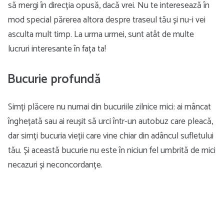
să mergi în direcția opusă, dacă vrei. Nu te interesează în
mod special părerea altora despre traseul tău și nu-i vei
asculta mult timp. La urma urmei, sunt atât de multe
lucruri interesante în fața ta!
Bucurie profundă
Simți plăcere nu numai din bucuriile zilnice mici: ai mâncat
înghețată sau ai reușit să urci într-un autobuz care pleacă,
dar simți bucuria vieții care vine chiar din adâncul sufletului
tău. Și această bucurie nu este în niciun fel umbrită de mici
necazuri și neconcordanțe.