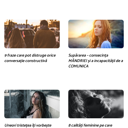
9 fraze care pot distruge orice
Supărarea – consecința
conversație constructivă
MÂNDRIEI și a incapacității de a
COMUNICA
Uneori tristețea îți vorbește
8 calități feminine pe care