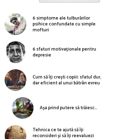
6 simptome ale tulburărilor
psihice confundate cu simple
mofturi
6 sfaturi motivaționale pentru
depresie
Cum să îți crești copiii: sfatul dur,
dar eficient al unui bătrân evreu
Așa prind putere să trăiesc…
Tehnica ce te ajută să îți
reconsideri și să îți reevaluezi