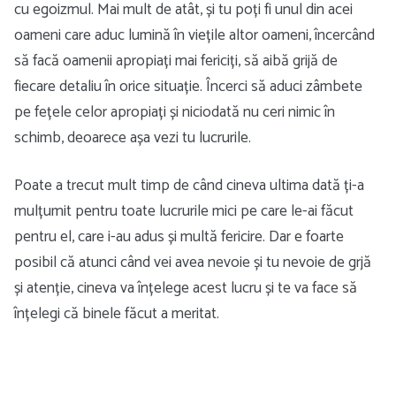
cu egoizmul. Mai mult de atât, și tu poți fi unul din acei
oameni care aduc lumină în viețile altor oameni, încercând
să facă oamenii apropiați mai fericiți, să aibă grijă de
fiecare detaliu în orice situație. Încerci să aduci zâmbete
pe fețele celor apropiați și niciodată nu ceri nimic în
schimb, deoarece așa vezi tu lucrurile.
Poate a trecut mult timp de când cineva ultima dată ți-a
mulțumit pentru toate lucrurile mici pe care le-ai făcut
pentru el, care i-au adus și multă fericire. Dar e foarte
posibil că atunci când vei avea nevoie și tu nevoie de grjă
și atenție, cineva va înțelege acest lucru și te va face să
înțelegi că binele făcut a meritat.