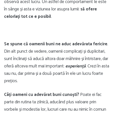
observă acest lucru. Un astfel de comportament le este
în sânge și asta e viziunea lor asupra lumii:
să ofere
celorlați tot ce e posibil
.
Se spune că oamenii buni ne aduc adevărata fericire
.
Din alt punct de vedere, oamenii complicați și duplicitari,
sunt înclinați să aducă altora doar mâhnire și întristare, dar
oferă altceva mult mai important:
experiență
. Crezi în asta
sau nu, dar prima și a două poartă în ele un lucru foarte
prețios.
Câți oameni cu adevărat buni cunoști?
Poate ei fac
parte din rutina ta zilnică, aducând plus valoare prin
vorbele și modestia lor, lucruri care nu au nimic în comun