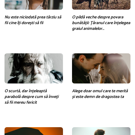
Nu este niciodată prea târziu să
O pildă veche despre povara
fii cine îți dorești să fii
bunătății: Țăranul care înțelegea
graiul animalelor…
O scurtă, dar înțeleaptă
Alege doar omul care te merită
parabolă despre cum să înveți
și este demn de dragostea ta
să fii mereu fericit