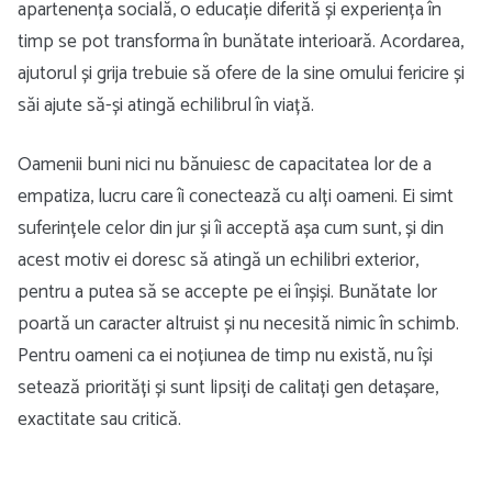
apartenența socială, o educație diferită și experiența în
timp se pot transforma în bunătate interioară. Acordarea,
ajutorul și grija trebuie să ofere de la sine omului fericire și
săi ajute să-și atingă echilibrul în viață.
Oamenii buni nici nu bănuiesc de capacitatea lor de a
empatiza, lucru care îi conectează cu alți oameni. Ei simt
suferințele celor din jur și îi acceptă așa cum sunt, și din
acest motiv ei doresc să atingă un echilibri exterior,
pentru a putea să se accepte pe ei înșiși. Bunătate lor
poartă un caracter altruist și nu necesită nimic în schimb.
Pentru oameni ca ei noțiunea de timp nu există, nu își
setează priorități și sunt lipsiți de calitați gen detașare,
exactitate sau critică.