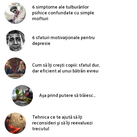
6 simptome ale tulburărilor
psihice confundate cu simple
mofturi
6 sfaturi motivaționale pentru
depresie
Cum să îți crești copiii: sfatul dur,
dar eficient al unui bătrân evreu
Așa prind putere să trăiesc…
Tehnica ce te ajută să îți
reconsideri și să îți reevaluezi
trecutul