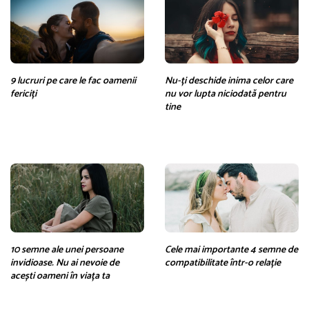
9 lucruri pe care le fac oamenii
Nu-ți deschide inima celor care
fericiți
nu vor lupta niciodată pentru
tine
10 semne ale unei persoane
Cele mai importante 4 semne de
invidioase. Nu ai nevoie de
compatibilitate într-o relație
acești oameni în viața ta