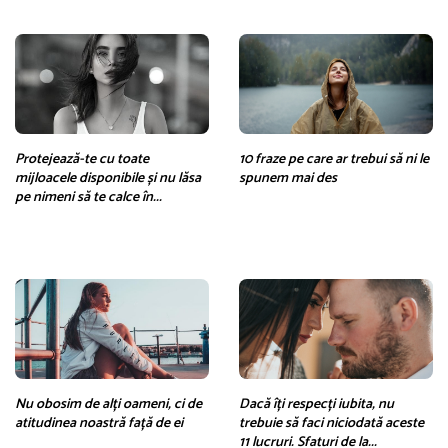
Protejează-te cu toate
10 fraze pe care ar trebui să ni le
mijloacele disponibile și nu lăsa
spunem mai des
pe nimeni să te calce în...
Nu obosim de alți oameni, ci de
Dacă îți respecți iubita, nu
atitudinea noastră față de ei
trebuie să faci niciodată aceste
11 lucruri. Sfaturi de la...