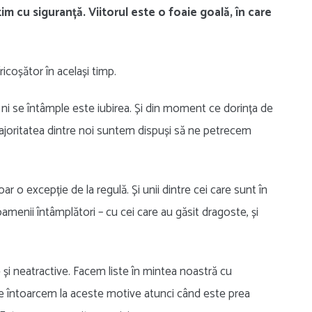
m cu siguranță. Viitorul este o foaie goală, în care
nfricoșător în același timp.
 ni se întâmple este iubirea. Și din moment ce dorința de
, majoritatea dintre noi suntem dispuși să ne petrecem
ar o excepție de la regulă. Și unii dintre cei care sunt în
oamenii întâmplători – cu cei care au găsit dragoste, și
și neatractive. Facem liste în mintea noastră cu
ne întoarcem la aceste motive atunci când este prea