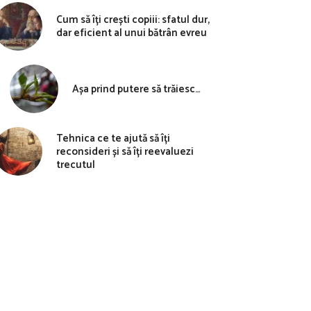
Cum să îți crești copiii: sfatul dur,
dar eficient al unui bătrân evreu
Așa prind putere să trăiesc…
Tehnica ce te ajută să îți
reconsideri și să îți reevaluezi
trecutul