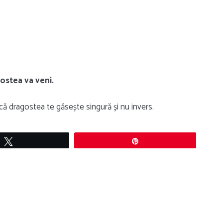
agostea va veni.
 că dragostea te găsește singură și nu invers.
Tweet
Pin