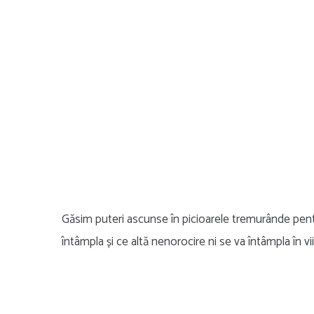
Găsim puteri ascunse în picioarele tremurânde pent
întâmpla și ce altă nenorocire ni se va întâmpla în vii