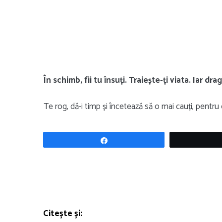
În schimb, fii tu însuți. Traiește-ți viata. Iar dr
Te rog, dă-i timp și încetează să o mai cauți, pentru
Share
Citește și: