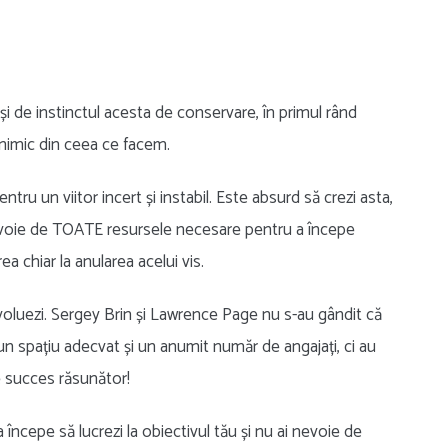
i de instinctul acesta de conservare, în primul rând
 nimic din ceea ce facem.
 un viitor incert și instabil. Este absurd să crezi asta,
 nevoie de TOATE resursele necesare pentru a începe
a chiar la anularea acelui vis.
evoluezi. Sergey Brin și Lawrence Page nu s-au gândit că
un spațiu adecvat și un anumit număr de angajați, ci au
e succes răsunător!
a începe să lucrezi la obiectivul tău și nu ai nevoie de