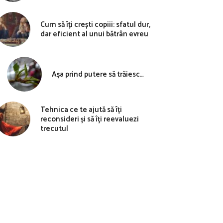
Cum să îți crești copiii: sfatul dur,
dar eficient al unui bătrân evreu
Așa prind putere să trăiesc…
Tehnica ce te ajută să îți
reconsideri și să îți reevaluezi
trecutul