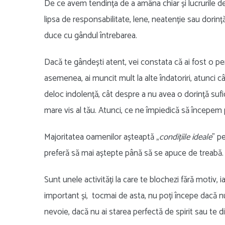
De ce avem tendința de a amâna chiar și lucrurile 
lipsa de responsabilitate, lene, neatenție sau dorinț
duce cu gândul întrebarea.
Dacă te gândești atent, vei constata că ai fost o per
asemenea, ai muncit mult la alte îndatoriri, atunci
deloc indolență, cât despre a nu avea o dorință sufi
mare vis al tău. Atunci, ce ne împiedică să începem 
Majoritatea oamenilor așteaptă „
condițiile ideale
” p
preferă să mai aștepte până să se apuce de treabă.
Sunt unele activități la care te blochezi fără motiv, 
important și, tocmai de asta, nu poți începe dacă nu 
nevoie, dacă nu ai starea perfectă de spirit sau te dis