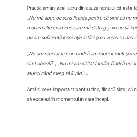
Practic amâni acel lucru din cauza faptului că este 
,,
Nu mă apuc de scris licența pentru că simt că nu m-
mai am alte examene care mă distrag şi vreau să îmi 
nu am suficientă inspirație astăzi și eu vreau să dau
„
Nu am repetat la pian fiindcă am muncit mult și v
simt obosită
” , „
Nu mi-am vizitat familia, fiindcă nu 
atunci când merg să îi văd.
”….
Amâni ceva important pentru tine, fiindcă simți că nu 
să excelezi în momentul în care începi.