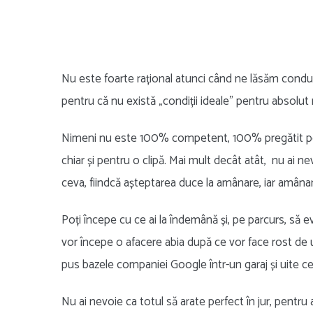
Nu este foarte rațional atunci când ne lăsăm conduș
pentru că nu există „condiții ideale” pentru absolut
Nimeni nu este 100% competent, 100% pregătit pentru
chiar și pentru o clipă. Mai mult decât atât, nu ai
ceva, fiindcă așteptarea duce la amânare, iar amânare
Poți începe cu ce ai la îndemână și, pe parcurs, să 
vor începe o afacere abia după ce vor face rost de 
pus bazele companiei Google într-un garaj și uite c
Nu ai nevoie ca totul să arate perfect în jur, pentru 