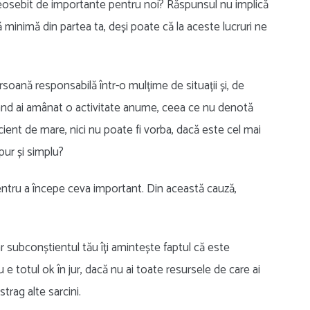
deosebit de importante pentru noi? Răspunsul nu implică
ă minimă din partea ta, deși poate că la aceste lucruri ne
soană responsabilă într-o mulțime de situații și, de
 când ai amânat o activitate anume, ceea ce nu denotă
cient de mare, nici nu poate fi vorba, dacă este cel mai
pur și simplu?
entru a începe ceva important. Din această cauză,
iar subconștientul tău îți amintește faptul că este
e totul ok în jur, dacă nu ai toate resursele de care ai
trag alte sarcini.