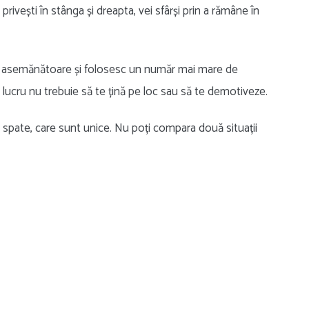
privești în stânga și dreapta, vei sfârși prin a rămâne în
ve asemănătoare și folosesc un număr mai mare de
ucru nu trebuie să te țină pe loc sau să te demotiveze.
în spate, care sunt unice. Nu poți compara două situații