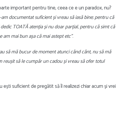
foarte important pentru tine, ceea ce e un paradox, nu?
am documentat suficient și vreau să iasă bine; pentru că
dedic TOATĂ atenția și nu doar parțial, pentru că simt că
 ce am mai bun așa că mai astept etc”
.
reau să mă bucur de moment atunci când cânt, nu să mă
am reușit să le cumpăr un cadou și vreau să ofer totul
ești suficient de pregătit să îl realizezi chiar acum și vrei