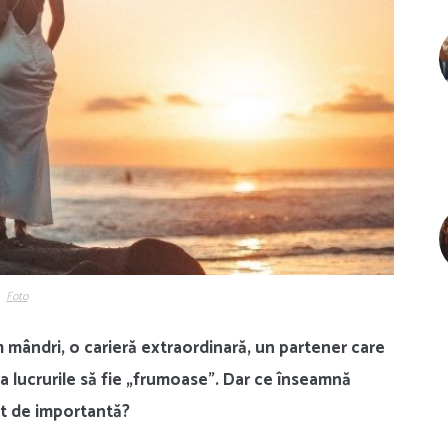
Foto
m mândri, o carieră extraordinară, un partener care
ca lucrurile să fie „frumoase”. Dar ce înseamnă
ât de importantă?