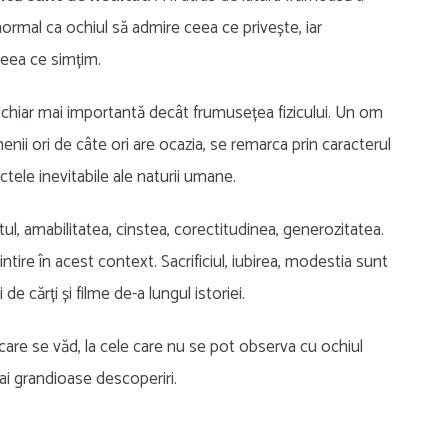
normal ca ochiul să admire ceea ce privește, iar
ceea ce simțim.
 chiar mai importantă decât frumusețea fizicului. Un om
menii ori de câte ori are ocazia, se remarca prin caracterul
tele inevitabile ale naturii umane.
l, amabilitatea, cinstea, corectitudinea, generozitatea.
ntire în acest context. Sacrificiul, iubirea, modestia sunt
de cărți și filme de-a lungul istoriei.
 care se văd, la cele care nu se pot observa cu ochiul
mai grandioase descoperiri.