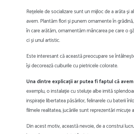
Rețelele de socializare sunt un mijloc de a arăta și a
avem. Plantăm flori și punem ornamente în grădină,
în care arătăm, ornamentăm mâncarea pe care o găt
ci și unul artistic.
Este interesant că această preocupare se întâlnește
își decorează cuiburile cu pietricele colorate.
Una dintre explicații ar putea fi faptul că avem
exemplu, o instalație cu steluțe albe imită splendoar
inspirație libertatea păsărilor, felinarele cu baterii înlo
filmele realitatea, jucăriile sunt reprezentări micuțe 
Din acest motiv, această nevoie, de a construi lucruri