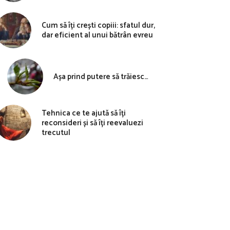
Cum să îți crești copiii: sfatul dur,
dar eficient al unui bătrân evreu
Așa prind putere să trăiesc…
Tehnica ce te ajută să îți
reconsideri și să îți reevaluezi
trecutul