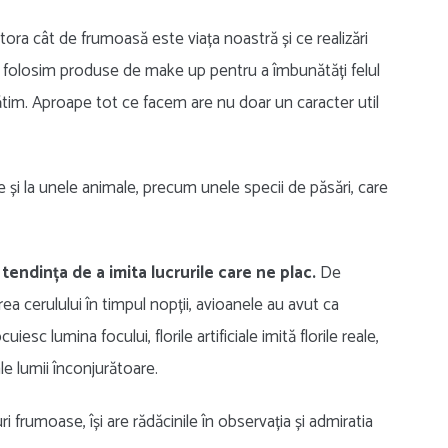
ltora cât de frumoasă este viața noastră și ce realizări
 folosim produse de make up pentru a îmbunătăți felul
im. Aproape tot ce facem are nu doar un caracter util
 și la unele animale, precum unele specii de păsări, care
 tendința de a imita lucrurile care ne plac.
De
ea cerulului în timpul nopții, avioanele au avut ca
cuiesc lumina focului, florile artificiale imită florile reale,
ale lumii înconjurătoare.
 frumoase, își are rădăcinile în observația și admiratia