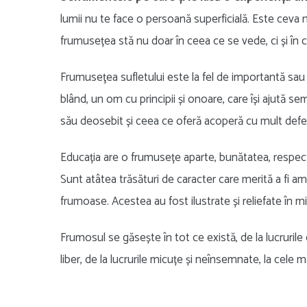
lumii nu te face o persoană superficială. Este ceva 
frumusețea stă nu doar în ceea ce se vede, ci și în 
Frumuseţea sufletului este la fel de importantă sau
blând, un om cu principii și onoare, care își ajută se
său deosebit și ceea ce oferă acoperă cu mult defec
Educația are o frumusețe aparte, bunătatea, respectu
Sunt atâtea trăsături de caracter care merită a fi ami
frumoase. Acestea au fost ilustrate și reliefate în mii 
Frumosul se găsește în tot ce există, de la lucrurile
liber, de la lucrurile micuțe și neînsemnate, la cele 