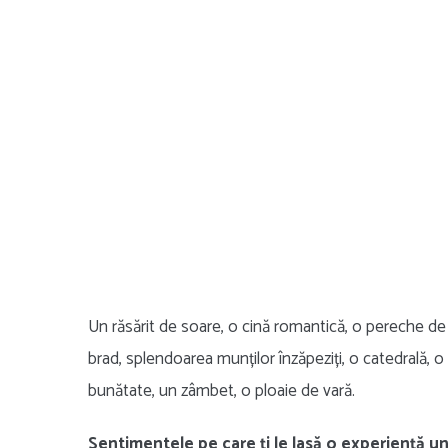
Un răsărit de soare, o cină romantică, o pereche de 
brad, splendoarea munților înzăpeziți, o catedrală, o p
bunătate, un zâmbet, o ploaie de vară.
Sentimentele pe care ți le lasă o experiență un