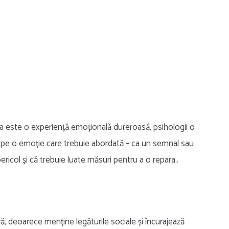
zia este o experiență emoțională dureroasă, psihologii o
a pe o emoție care trebuie abordată – ca un semnal sau
ricol și că trebuie luate măsuri pentru a o repara..
, deoarece menține legăturile sociale și încurajează