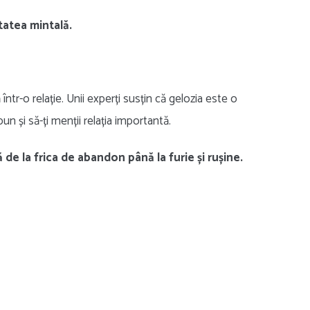
tatea mintală.
tr-o relație. Unii experți susțin că gelozia este o
n și să-ți menții relația importantă.
de la frica de abandon până la furie și rușine.