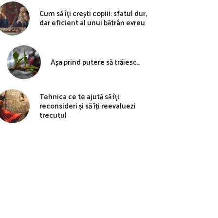
Cum să îți crești copiii: sfatul dur,
dar eficient al unui bătrân evreu
Așa prind putere să trăiesc…
Tehnica ce te ajută să îți
reconsideri și să îți reevaluezi
trecutul