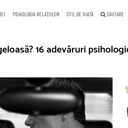
IEI
PSIHOLOGIA RELAŢIILOR
STIL DE VIAȚĂ
CĂUTARE
geloasă? 16 adevăruri psihologi