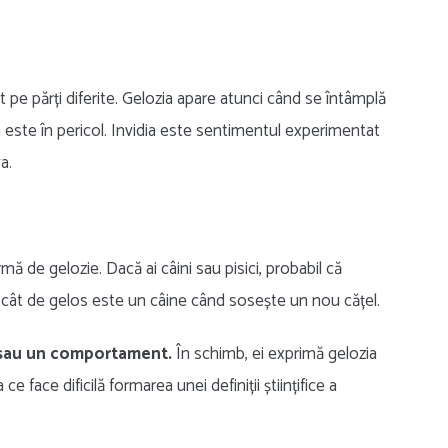
pe părți diferite. Gelozia apare atunci când se întâmplă
ta este în pericol. Invidia este sentimentul experimentat
a.
ă de gelozie. Dacă ai câini sau pisici, probabil că
ii cât de gelos este un câine când sosește un nou cățel.
e sau un comportament.
În schimb, ei exprimă gelozia
 face dificilă formarea unei definiții științifice a