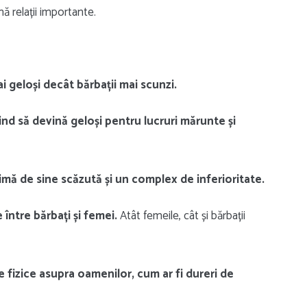
 relații importante.
ai geloși decât bărbații mai scunzi.
ind să devină geloși pentru lucruri mărunte și
imă de sine scăzută și un complex de inferioritate.
 între bărbați și femei.
Atât femeile, cât și bărbații
 fizice asupra oamenilor, cum ar fi dureri de