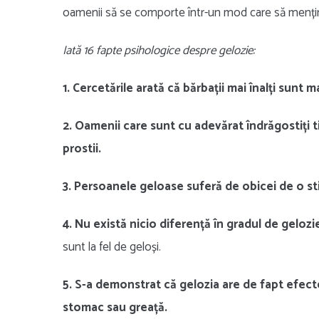
oamenii să se comporte într-un mod care să mențină
Iată 16 fapte psihologice despre gelozie:
1. Cercetările arată că bărbații mai înalți sunt m
2. Oamenii care sunt cu adevărat îndrăgostiți t
prostii.
3. Persoanele geloase suferă de obicei de o st
4. Nu există nicio diferență în gradul de gelozie
sunt la fel de geloși.
5. S-a demonstrat că gelozia are de fapt efecte
stomac sau greață.