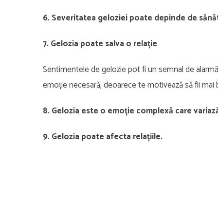
6. Severitatea geloziei poate depinde de sănă
7. Gelozia poate salva o relație
Sentimentele de gelozie pot fi un semnal de alarmă în
emoție necesară, deoarece te motivează să fii mai bu
8. Gelozia este o emoție complexă care variază 
9. Gelozia poate afecta relațiile.