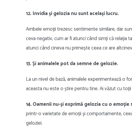
12. Invidia și gelozia nu sunt același lucru.
Ambele emoții trezesc sentimente similare, dar sunt 
ceva negativ, cum ar fi atunci când simți că relația 
atunci când cineva nu primește ceea ce are altcinev
13. Și animalele pot da semne de gelozie.
La un nivel de bază, animalele experimentează o form
aceasta nu este o știre pentru tine. Ai văzut cu toț
14. Oamenii nu-și exprimă gelozia cu o emoți
printr-o varietate de emoții și comportamente, ceea ce
geloziei.