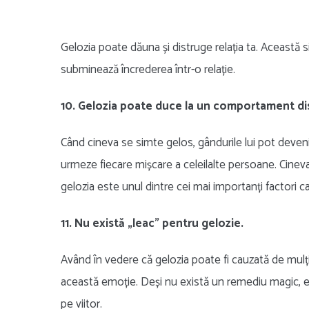
Gelozia poate dăuna și distruge relația ta. Această s
subminează încrederea într-o relație.
10. Gelozia poate duce la un comportament dis
Când cineva se simte gelos, gândurile lui pot deveni
urmeze fiecare mișcare a celeilalte persoane. Cineva 
gelozia este unul dintre cei mai importanți factori c
11. Nu există „leac” pentru gelozie.
Având în vedere că gelozia poate fi cauzată de mulți f
această emoție. Deși nu există un remediu magic, es
pe viitor.