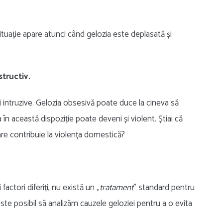
ituație apare atunci când gelozia este deplasată și
tructiv.
 intruzive. Gelozia obsesivă poate duce la cineva să
în această dispoziție poate deveni și violent. Știai că
are contribuie la violența domestică?
actori diferiți, nu există un „
tratament
” standard pentru
te posibil să analizăm cauzele geloziei pentru a o evita