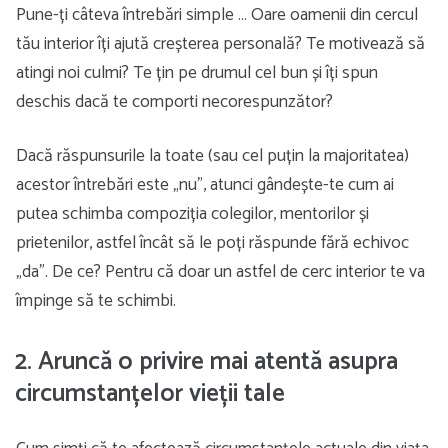
Pune-ți câteva întrebări simple … Oare oamenii din cercul
tău interior îți ajută creșterea personală? Te motivează să
atingi noi culmi? Te țin pe drumul cel bun și îți spun
deschis dacă te comporti necorespunzător?
Dacă răspunsurile la toate (sau cel puțin la majoritatea)
acestor întrebări este „nu”, atunci gândește-te cum ai
putea schimba compoziția colegilor, mentorilor și
prietenilor, astfel încât să le poți răspunde fără echivoc
„da”. De ce? Pentru că doar un astfel de cerc interior te va
împinge să te schimbi.
2. Aruncă o privire mai atentă asupra
circumstanțelor vieții tale