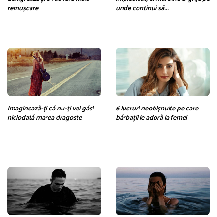
remușcare
unde continui să...
Imaginează-ți că nu-ți vei găsi
6 lucruri neobișnuite pe care
niciodată marea dragoste
bărbații le adoră la femei