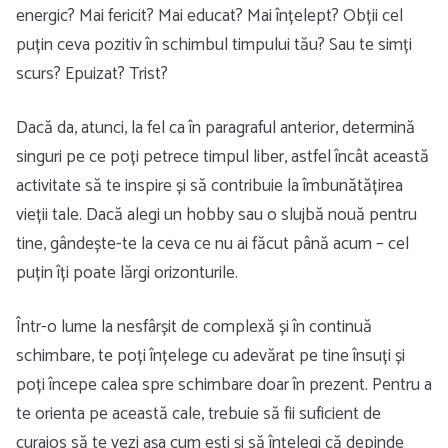
energic? Mai fericit? Mai educat? Mai înțelept? Obții cel
puțin ceva pozitiv în schimbul timpului tău? Sau te simți
scurs? Epuizat? Trist?
Dacă da, atunci, la fel ca în paragraful anterior, determină
singuri pe ce poți petrece timpul liber, astfel încât această
activitate să te inspire și să contribuie la îmbunătățirea
vieții tale. Dacă alegi un hobby sau o slujbă nouă pentru
tine, gândește-te la ceva ce nu ai făcut până acum – cel
puțin îți poate lărgi orizonturile.
Într-o lume la nesfârșit de complexă și în continuă
schimbare, te poți înțelege cu adevărat pe tine însuți și
poți începe calea spre schimbare doar în prezent. Pentru a
te orienta pe această cale, trebuie să fii suficient de
curajos să te vezi așa cum ești și să înțelegi că depinde