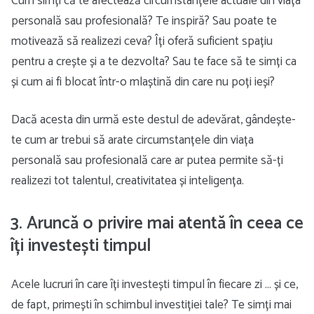
Cum simți că te afectează circumstanțele actuale din viața
personală sau profesională? Te inspiră? Sau poate te
motivează să realizezi ceva? Îți oferă suficient spațiu
pentru a crește și a te dezvolta? Sau te face să te simți ca
și cum ai fi blocat într-o mlaștină din care nu poți ieși?
Dacă acesta din urmă este destul de adevărat, gândește-
te cum ar trebui să arate circumstanțele din viața
personală sau profesională care ar putea permite să-ți
realizezi tot talentul, creativitatea și inteligența.
3. Aruncă o privire mai atentă în ceea ce
îți investești timpul
Acele lucruri în care îți investești timpul în fiecare zi … și ce,
de fapt, primești în schimbul investiției tale? Te simți mai