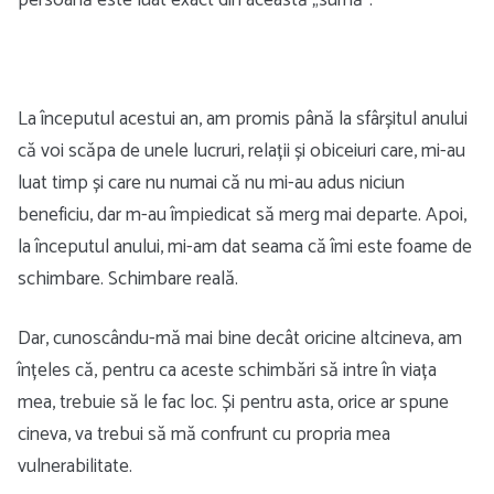
persoană este luat exact din această „sumă”.
La începutul acestui an, am promis până la sfârșitul anului
că voi scăpa de unele lucruri, relații și obiceiuri care, mi-au
luat timp și care nu numai că nu mi-au adus niciun
beneficiu, dar m-au împiedicat să merg mai departe. Apoi,
la începutul anului, mi-am dat seama că îmi este foame de
schimbare. Schimbare reală.
Dar, cunoscându-mă mai bine decât oricine altcineva, am
înțeles că, pentru ca aceste schimbări să intre în viața
mea, trebuie să le fac loc. Și pentru asta, orice ar spune
cineva, va trebui să mă confrunt cu propria mea
vulnerabilitate.