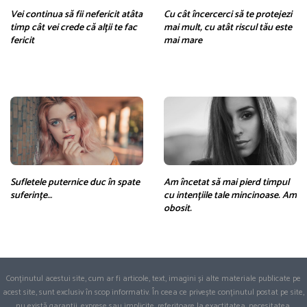
Vei continua să fii nefericit atâta
Cu cât încercerci să te protejezi
timp cât vei crede că alții te fac
mai mult, cu atât riscul tău este
fericit
mai mare
Sufletele puternice duc în spate
Am încetat să mai pierd timpul
suferințe…
cu intențiile tale mincinoase. Am
obosit.
Conținutul acestui site, cum ar fi articole, text, imagini și alte materiale publicate pe
acest site, sunt exclusiv în scop informativ. În ceea ce privește conținutul postat pe site,
nu există garanții, exprese sau implicite, referitoare la exactitatea, necesitatea,