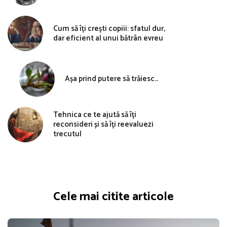
Cum să îți crești copiii: sfatul dur,
dar eficient al unui bătrân evreu
Așa prind putere să trăiesc…
Tehnica ce te ajută să îți
reconsideri și să îți reevaluezi
trecutul
Cele mai citite articole