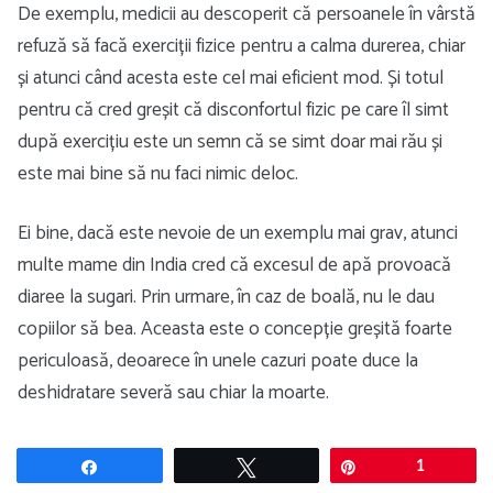
De exemplu, medicii au descoperit că persoanele în vârstă
refuză să facă exerciții fizice pentru a calma durerea, chiar
și atunci când acesta este cel mai eficient mod. Și totul
pentru că cred greșit că disconfortul fizic pe care îl simt
după exercițiu este un semn că se simt doar mai rău și
este mai bine să nu faci nimic deloc.
Ei bine, dacă este nevoie de un exemplu mai grav, atunci
multe mame din India cred că excesul de apă provoacă
diaree la sugari. Prin urmare, în caz de boală, nu le dau
copiilor să bea. Aceasta este o concepție greșită foarte
periculoasă, deoarece în unele cazuri poate duce la
deshidratare severă sau chiar la moarte.
Share
Tweet
Pin
1