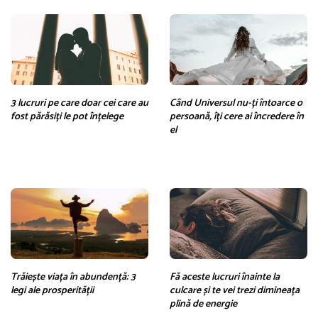
3 lucruri pe care doar cei care au
Când Universul nu-ți întoarce o
fost părăsiți le pot înțelege
persoană, îți cere ai încredere în
el
Trăiește viața în abundență: 3
Fă aceste lucruri înainte la
legi ale prosperității
culcare și te vei trezi dimineața
plină de energie