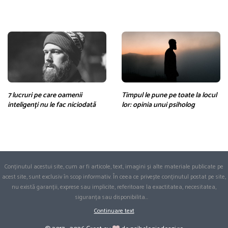
7 lucruri pe care oamenii
Timpul le pune pe toate la locul
inteligenți nu le fac niciodată
lor: opinia unui psiholog
Conținutul acestui site, cum ar fi articole, text, imagini și alte materiale publicate pe
acest site, sunt exclusiv în scop informativ. În ceea ce privește conținutul postat pe site,
nu există garanții, exprese sau implicite, referitoare la exactitatea, necesitatea,
siguranța sau disponibilita
...
Continuare text