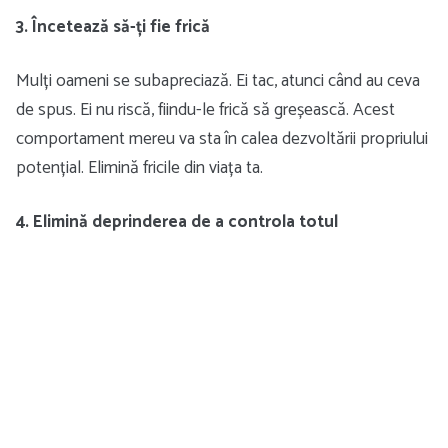
3. Încetează să-ți fie frică
Mulți oameni se subapreciază. Ei tac, atunci când au ceva
de spus. Ei nu riscă, fiindu-le frică să greșească. Acest
comportament mereu va sta în calea dezvoltării propriului
potențial. Elimină fricile din viața ta.
4. Elimină deprinderea de a controla totul