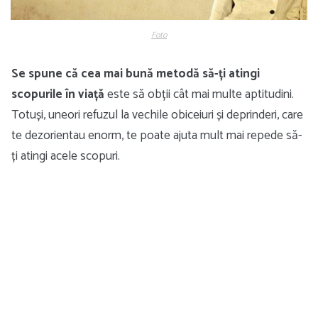
Foto
Se spune că cea mai bună metodă să-ți atingi
scopurile în viață
este să obții cât mai multe aptitudini.
Totuși, uneori refuzul la vechile obiceiuri și deprinderi, care
te dezorientau enorm, te poate ajuta mult mai repede să-
ți atingi acele scopuri.