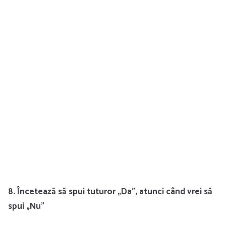
8. Încetează să spui tuturor „Da”, atunci când vrei să
spui „Nu”