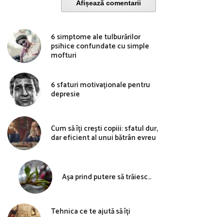
Afișează comentarii
6 simptome ale tulburărilor
psihice confundate cu simple
mofturi
6 sfaturi motivaționale pentru
depresie
Cum să îți crești copiii: sfatul dur,
dar eficient al unui bătrân evreu
Așa prind putere să trăiesc…
Tehnica ce te ajută să îți