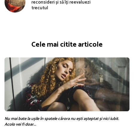
reconsideri și să îți reevaluezi
trecutul
Cele mai citite articole
Nu mai bate la ușile în spatele cărora nu ești așteptat și nici iubit.
Acolo vei fi doar...