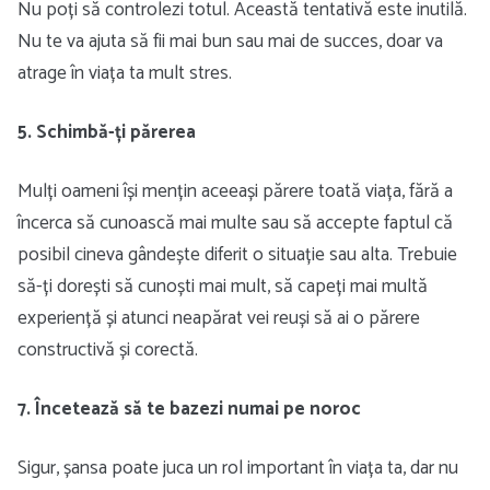
Nu poți să controlezi totul. Această tentativă este inutilă.
Nu te va ajuta să fii mai bun sau mai de succes, doar va
atrage în viața ta mult stres.
5. Schimbă-ți părerea
Mulți oameni își mențin aceeași părere toată viața, fără a
încerca să cunoască mai multe sau să accepte faptul că
posibil cineva gândește diferit o situație sau alta. Trebuie
să-ți dorești să cunoști mai mult, să capeți mai multă
experiență și atunci neapărat vei reuși să ai o părere
constructivă și corectă.
7. Încetează să te bazezi numai pe noroc
Sigur, șansa poate juca un rol important în viața ta, dar nu