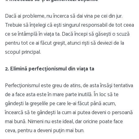
Dacă ai probleme, nu încerca să dai vina pe cei din jur.
Trebuie să înțelegi că ești singurul responsabil de tot ceea
ce se întâmplă în viața ta. Dacă începi să găsești o scuză
pentru tot ce ai făcut greșit, atunci riști să deviezi de la
scopul principal.
2. Elimină perfecționismul din viața ta
Perfecționismul este greu de atins, de asta însăși tentativa
de a face asta este în mare parte inutilă. În loc să te
gândești la greșelile pe care le-ai făcut până acum,
încearcă să te gândești la cum ai putea deveni o persoană
mai bună. Nimeni nu este ideal, dar oricine poate face
ceva, pentru a deveni puțin mai bun.