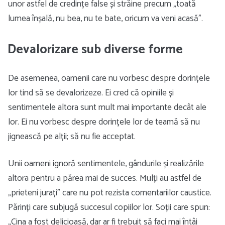
unor astfel de credințe false și străine precum „toată
lumea înșală, nu bea, nu te bate, oricum va veni acasă”.
Devalorizare sub diverse forme
De asemenea, oamenii care nu vorbesc despre dorințele
lor tind să se devalorizeze. Ei cred că opiniile și
sentimentele altora sunt mult mai importante decât ale
lor. Ei nu vorbesc despre dorințele lor de teamă să nu
jignească pe alții; să nu fie acceptat.
Unii oameni ignoră sentimentele, gândurile și realizările
altora pentru a părea mai de succes. Mulți au astfel de
„prieteni jurați” care nu pot rezista comentariilor caustice.
Părinți care subjugă succesul copiilor lor. Soții care spun:
„Cina a fost delicioasă, dar ar fi trebuit să faci mai întâi