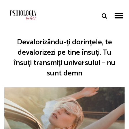
Devalorizându-ți dorințele, te
devalorizezi pe tine însuți. Tu
însuți transmiți universului – nu
sunt demn