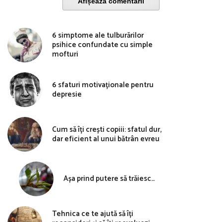
Afișează comentarii
6 simptome ale tulburărilor
psihice confundate cu simple
mofturi
6 sfaturi motivaționale pentru
depresie
Cum să îți crești copiii: sfatul dur,
dar eficient al unui bătrân evreu
Așa prind putere să trăiesc…
Tehnica ce te ajută să îți