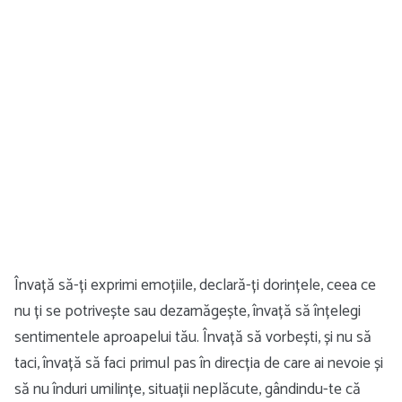
Învață să-ți exprimi emoțiile, declară-ți dorințele, ceea ce
nu ți se potrivește sau dezamăgește, învață să înțelegi
sentimentele aproapelui tău. Învață să vorbești, și nu să
taci, învață să faci primul pas în direcția de care ai nevoie și
să nu înduri umilințe, situații neplăcute, gândindu-te că