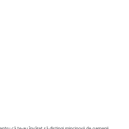
pentru că te-au învățat să distingi mincinoșii de oamenii