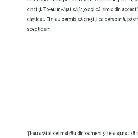
cinstiți. Te-au învățat să înțelegi că nimic din aceast
câștigat. Ei ți-au permis să creșt„i ca persoană, păs
scepticism.
Ți-au arătat cel mai rău din oameni și te-a ajutat să