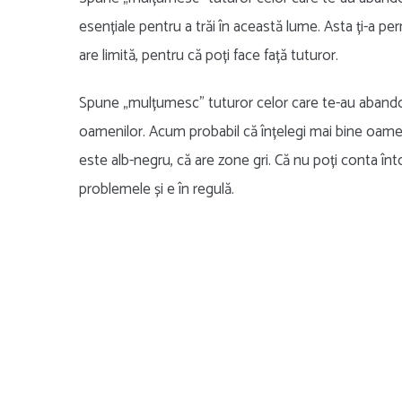
esențiale pentru a trăi în această lume. Asta ți-a per
are limită, pentru că poți face față tuturor.
Spune „mulțumesc” tuturor celor care te-au abandona
oamenilor. Acum probabil că înțelegi mai bine oamenii,
este alb-negru, că are zone gri. Că nu poți conta înt
problemele și e în regulă.