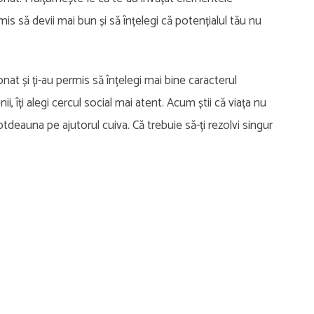
mis să devii mai bun și să înțelegi că potențialul tău nu
t și ți-au permis să înțelegi mai bine caracterul
 îți alegi cercul social mai atent. Acum știi că viața nu
otdeauna pe ajutorul cuiva. Că trebuie să-ți rezolvi singur