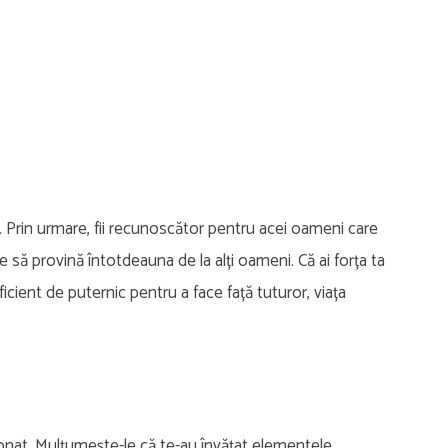
ici. Prin urmare, fii recunoscător pentru acei oameni care
să provină întotdeauna de la alți oameni. Că ai forța ta
suficient de puternic pentru a face față tuturor, viața
nat. Mulțumește-le că te-au învățat elementele