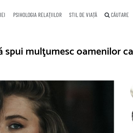
IEI
PSIHOLOGIA RELAŢIILOR
STIL DE VIAȚĂ
CĂUTARE
să spui mulţumesc oamenilor car