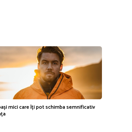
pași mici care îți pot schimba semnificativ
ața