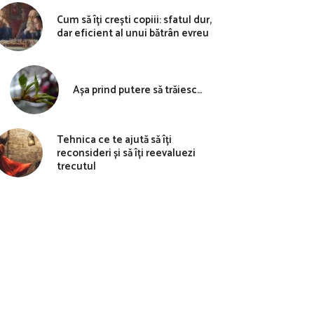
Cum să îți crești copiii: sfatul dur,
dar eficient al unui bătrân evreu
Așa prind putere să trăiesc…
Tehnica ce te ajută să îți
reconsideri și să îți reevaluezi
trecutul