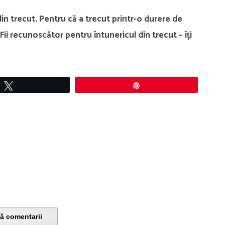
in trecut. Pentru că a trecut printr-o durere de
 Fii recunoscător pentru întunericul din trecut – îți
Tweet
Pin
ă comentarii