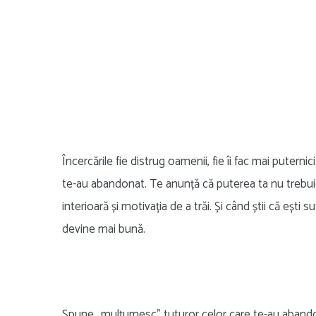
Încercările fie distrug oamenii, fie îi fac mai putern
te-au abandonat. Te anunță că puterea ta nu trebuie 
interioară și motivația de a trăi. Și când știi că ești 
devine mai bună.
Spune „mulțumesc” tuturor celor care te-au abando