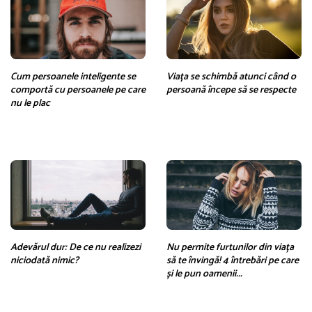
Cum persoanele inteligente se
Viața se schimbă atunci când o
comportă cu persoanele pe care
persoană începe să se respecte
nu le plac
Adevărul dur: De ce nu realizezi
Nu permite furtunilor din viața
niciodată nimic?
să te învingă! 4 întrebări pe care
și le pun oamenii...