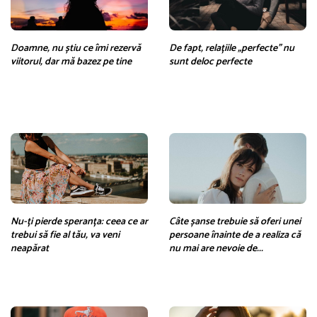
Doamne, nu știu ce îmi rezervă
De fapt, relațiile „perfecte” nu
viitorul, dar mă bazez pe tine
sunt deloc perfecte
Nu-ți pierde speranța: ceea ce ar
Câte șanse trebuie să oferi unei
trebui să fie al tău, va veni
persoane înainte de a realiza că
neapărat
nu mai are nevoie de...