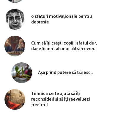
6 sfaturi motivaționale pentru
depresie
Cum să îți crești copiii: sfatul dur,
dar eficient al unui bătrân evreu
Așa prind putere să trăiesc…
Tehnica ce te ajută să îți
reconsideri și să îți reevaluezi
trecutul