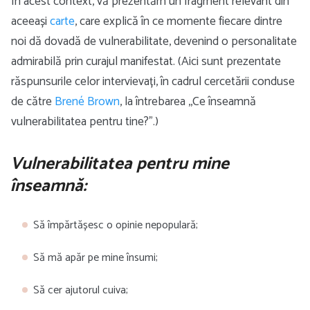
În acest context, vă prezentăm un fragment relevant din
aceeași
carte
, care explică în ce momente fiecare dintre
noi dă dovadă de vulnerabilitate, devenind o personalitate
admirabilă prin curajul manifestat. (Aici sunt prezentate
răspunsurile celor intervievați, în cadrul cercetării conduse
de către
Brené Brown
, la întrebarea ,,Ce înseamnă
vulnerabilitatea pentru tine?”.)
Vulnerabilitatea pentru mine
înseamnă:
Să împărtășesc o opinie nepopulară;
Să mă apăr pe mine însumi;
Să cer ajutorul cuiva;