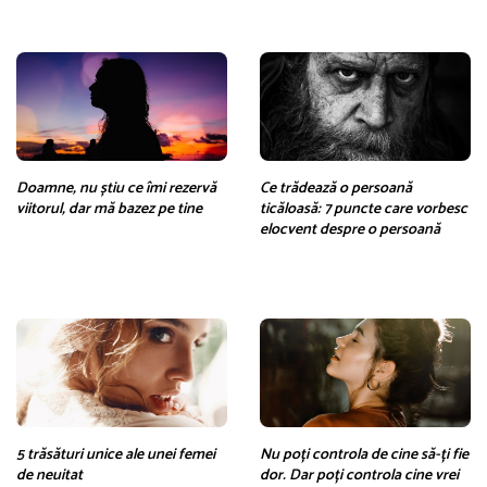
Doamne, nu știu ce îmi rezervă
Ce trădează o persoană
viitorul, dar mă bazez pe tine
ticăloasă: 7 puncte care vorbesc
elocvent despre o persoană
5 trăsături unice ale unei femei
Nu poți controla de cine să-ți fie
de neuitat
dor. Dar poți controla cine vrei