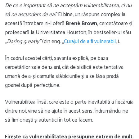
De ce e important să ne acceptăm vulnerabilitatea, ci nu
să ne ascundem de ea?
Ei bine, un răspuns complex la
această întrebare ni-l oferă
Brené Brown
, cercetătoare și
profesoară la Universitatea Houston, în bestseller-ul său
,,Daring greatly”
(din eng. ,,
Curajul de a fi vulnerabil
„).
În cadrul acestei cărți, savanta explică, pe baza
cercetărilor sale de 12 ani, cât de sisifică este tentativa
umană de a-și camufla slăbiciunile și a se lăsa pradă
goanei după perfecțiune.
Vulnerabilitea, însă, care este o parte inevitabilă a fiecăruia
dintre noi, vine să ne ajute în acest sens, îndrumându-ne
să fim onești și autentici în tot ce facem.
Firește că vulnerabilitatea presupune extrem de mult