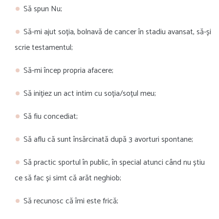
Să spun Nu;
Să-mi ajut soția, bolnavă de cancer în stadiu avansat, să-și
scrie testamentul;
Să-mi încep propria afacere;
Să inițiez un act intim cu soția/soțul meu;
Să fiu concediat;
Să aflu că sunt însărcinată după 3 avorturi spontane;
Să practic sportul în public, în special atunci când nu știu
ce să fac și simt că arăt neghiob;
Să recunosc că îmi este frică;