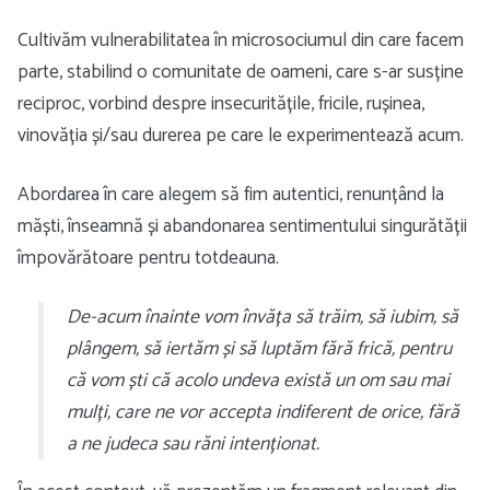
Cultivăm vulnerabilitatea în microsociumul din care facem
parte, stabilind o comunitate de oameni, care s-ar susține
reciproc, vorbind despre insecuritățile, fricile, rușinea,
vinovăția și/sau durerea pe care le experimentează acum.
Abordarea în care alegem să fim autentici, renunțând la
măști, înseamnă și abandonarea sentimentului singurătății
împovărătoare pentru totdeauna.
De-acum înainte vom învăța să trăim, să iubim, să
plângem, să iertăm și să luptăm fără frică, pentru
că vom ști că acolo undeva există un om sau mai
mulți, care ne vor accepta indiferent de orice, fără
a ne judeca sau răni intenționat.