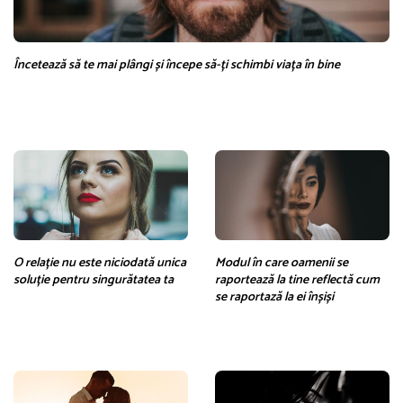
Încetează să te mai plângi și începe să-ți schimbi viața în bine
O relație nu este niciodată unica
Modul în care oamenii se
soluție pentru singurătatea ta
raportează la tine reflectă cum
se raportază la ei înșiși