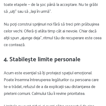
toate etapele — de la șoc până la acceptare. Nu te grăbi
să „uiți” sau să „lași în urmă”.
Nu poți construi sprijinuri noi fără să treci prin prăbușirea
celor vechi. Oferă-ți atâta timp cât ai nevoie. Chiar dacă
alții spun „ajunge deja”, ritmul tău de recuperare este ceea
ce contează.
4. Stabilește limite personale
Acum este esențial să îți protejezi spațiul emoțional.
Poate însemna întreruperea legăturilor cu persoana care
te-a trădat, refuzul de a da explicații sau distanțarea de
prieteni comuni. Calmului tău îi revine prioritatea.