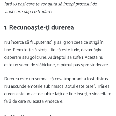
Iată 10 pași care te vor ajuta să începi procesul de
vindecare după o trădare:
1. Recunoaște-ți durerea
Nu încerca să fii „puternic” și să ignori ceea ce strigă în
tine. Permite-ți să simți — fie că este furie, dezamăgire,
disperare sau goliciune. Ai dreptul să suferi. Acesta nu
este un semn de slăbiciune, ci primul pas spre vindecare.
Durerea este un semnal că ceva important a fost distrus.
Nu ascunde emoțiile sub masca „totul este bine”. Trăirea
durerii este un act de iubire față de tine însuți, o sinceritate
fără de care nu există vindecare.