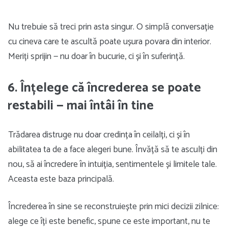
Nu trebuie să treci prin asta singur. O simplă conversație
cu cineva care te ascultă poate ușura povara din interior.
Meriți sprijin — nu doar în bucurie, ci și în suferință.
6. Înțelege că încrederea se poate
restabili — mai întâi în tine
Trădarea distruge nu doar credința în ceilalți, ci și în
abilitatea ta de a face alegeri bune. Învăță să te asculți din
nou, să ai încredere în intuiția, sentimentele și limitele tale.
Aceasta este baza principală.
Încrederea în sine se reconstruiește prin mici decizii zilnice:
alege ce îți este benefic, spune ce este important, nu te