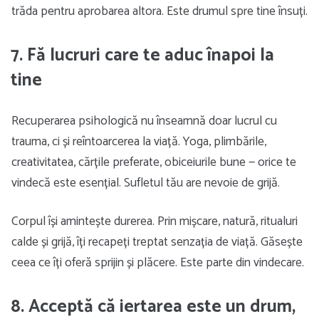
trăda pentru aprobarea altora. Este drumul spre tine însuți.
7. Fă lucruri care te aduc înapoi la
tine
Recuperarea psihologică nu înseamnă doar lucrul cu
trauma, ci și reîntoarcerea la viață. Yoga, plimbările,
creativitatea, cărțile preferate, obiceiurile bune — orice te
vindecă este esențial. Sufletul tău are nevoie de grijă.
Corpul își amintește durerea. Prin mișcare, natură, ritualuri
calde și grijă, îți recapeți treptat senzația de viață. Găsește
ceea ce îți oferă sprijin și plăcere. Este parte din vindecare.
8. Acceptă că iertarea este un drum,