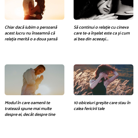
Chiar dacă iubim o persoană
Să continui o relație cu cineva
acest lucru nu înseamnă că
care te-a înșelat este ca și cum
relația merită o a doua șansă
ai bea din aceeași...
Modul în care oamenii te
10 obiceiuri greșite care stau în
tratează spune mai multe
calea fericirii tale
despre ei, decât despre tine