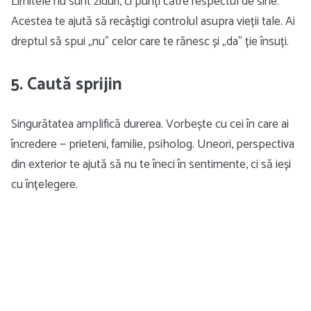
Limitele nu sunt ziduri, ci punți către respectul de sine.
Acestea te ajută să recâștigi controlul asupra vieții tale. Ai
dreptul să spui „nu” celor care te rănesc și „da” ție însuți.
5. Caută sprijin
Singurătatea amplifică durerea. Vorbește cu cei în care ai
încredere — prieteni, familie, psiholog. Uneori, perspectiva
din exterior te ajută să nu te îneci în sentimente, ci să ieși
cu înțelegere.