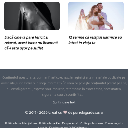
Dacă cineva pare fericit și
12 semne că relațiile karmice au
relaxat, acest lucru nu însemnă
intrat în viața ta
că-i este ușor pe suflet
Conținutul acestui site, cum ar fi articole, text, imagini și alte materiale publicate pe
acest site, sunt exclusiv în scop informativ. În ceea ce privește conținutul postat pe site,
nu există garanții, exprese sau implicite, referitoare la exactitatea, necesitatea,
siguranța sau disponibilita
...
Continuare text
© 2017 - 2026 Creat cu
de psihologiadeazi.ro
Politica de confidențialitate
Politica de cookie
Despre femei
Cutite profesionale
Creare magazin
shopify
Dezabonare Notificări în Browser