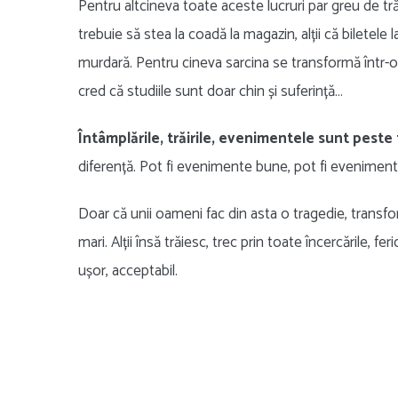
Pentru altcineva toate aceste lucruri par greu de tră
trebuie să stea la coadă la magazin, alții că biletel
murdară. Pentru cineva sarcina se transformă într-o boa
cred că studiile sunt doar chin și suferință…
Întâmplările, trăirile, evenimentele sunt peste 
diferență. Pot fi evenimente bune, pot fi eveniment
Doar că unii oameni fac din asta o tragedie, transformă
mari. Alții însă trăiesc, trec prin toate încercările, fe
ușor, acceptabil.