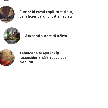
Cum să îți crești copiii: sfatul dur,
dar eficient al unui bătrân evreu
Așa prind putere să trăiesc…
Tehnica ce te ajută să îți
reconsideri și să îți reevaluezi
trecutul