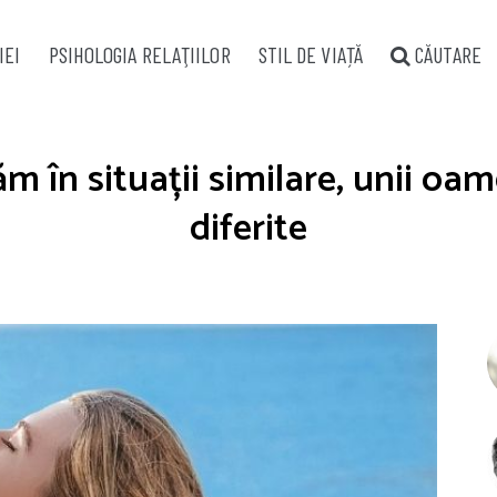
IEI
PSIHOLOGIA RELAŢIILOR
STIL DE VIAȚĂ
CĂUTARE
m în situații similare, unii oam
diferite