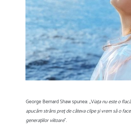
George Bernard Shaw spunea: „V
iața nu este o flac
apucăm strâns preț de câteva clipe și vrem să o facem
generațiilor viitoare
”.