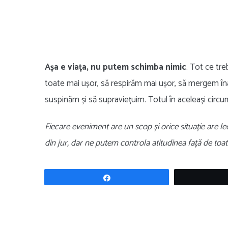
Așa e viața, nu putem schimba nimic
. Tot ce tr
toate mai ușor, să respirăm mai ușor, să mergem îna
suspinăm și să supraviețuim. Totul în aceleași circu
Fiecare eveniment are un scop și orice situație are le
din jur, dar ne putem controla atitudinea față de to
Share