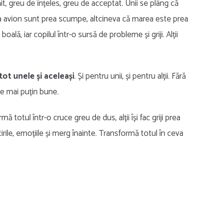
it, greu de înțeles, greu de acceptat. Unii se plâng că
e la avion sunt prea scumpe, altcineva că marea este prea
lă, iar copilul într-o sursă de probleme și griji. Alții
tot unele și aceleași
. Și pentru unii, și pentru alții. Fără
e mai puțin bune.
 totul într-o cruce greu de dus, alții își fac griji prea
ricirile, emoțiile și merg înainte. Transformă totul în ceva