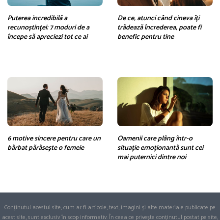
Puterea incredibilă a
De ce, atunci când cineva îți
recunoștinței: 7 moduri de a
trădează încrederea, poate fi
începe să apreciezi tot ce ai
benefic pentru tine
6 motive sincere pentru care un
Oamenii care plâng într-o
bărbat părăsește o femeie
situație emoționantă sunt cei
mai puternici dintre noi
Conținutul acestui site, cum ar fi articole, text, imagini și alte materiale publicate pe
acest site, sunt exclusiv în scop informativ. În ceea ce privește conținutul postat pe site,