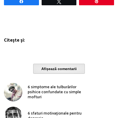
Share
Tweet
Pin
Citește și:
Afișează comentarii
6 simptome ale tulburărilor
psihice confundate cu simple
mofturi
6 sfaturi motivaționale pentru