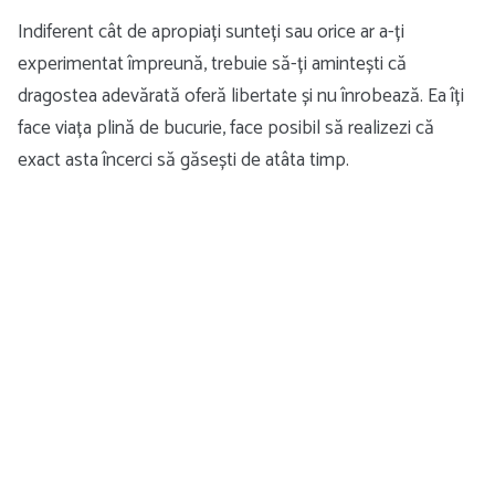
Indiferent cât de apropiați sunteți sau orice ar a-ți
experimentat împreună, trebuie să-ți amintești că
dragostea adevărată oferă libertate și nu înrobează. Ea îți
face viața plină de bucurie, face posibil să realizezi că
exact asta încerci să găsești de atâta timp.