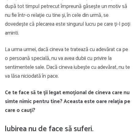
după tot timpul petrecut împreună găsește un motiv să
nu fie într-o relație cu tine și, în cele din urmă, se
dovedește că plecarea este singurul lucru pe care ți-l poți
aminti.
La urma urmei, dacă cineva te tratează cu adevărat ca pe
o persoană specială, nu va avea dubii cu privire la
sentimentele sale. Dacă cineva iubește cu adevărat, nu te
va lăsa niciodată în pace.
Ce te face să te ții legat emoțional de cineva care nu
simte nimic pentru tine? Aceasta este oare relația pe
care o cauți?
Iubirea nu de face să suferi.