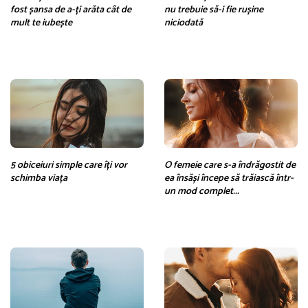
fost șansa de a-ți arăta cât de
nu trebuie să-i fie rușine
mult te iubește
niciodată
5 obiceiuri simple care îți vor
O femeie care s-a îndrăgostit de
schimba viața
ea însăși începe să trăiască într-
un mod complet...