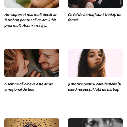
Am suportat mai mult decât ar
Ce fel de bărbați sunt trădați de
fi trebuit pentru că te-am iubit
femei
prea mult. Acum însă îți...
6 semne că cineva este atras
5 motive pentru care femeile își
emoțional de tine
pierd respectul față de bărbați