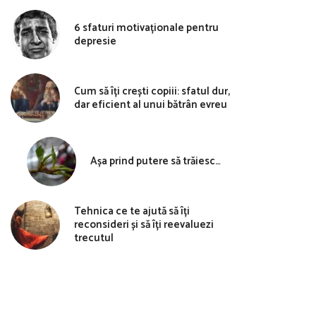
6 sfaturi motivaționale pentru
depresie
Cum să îți crești copiii: sfatul dur,
dar eficient al unui bătrân evreu
Așa prind putere să trăiesc…
Tehnica ce te ajută să îți
reconsideri și să îți reevaluezi
trecutul