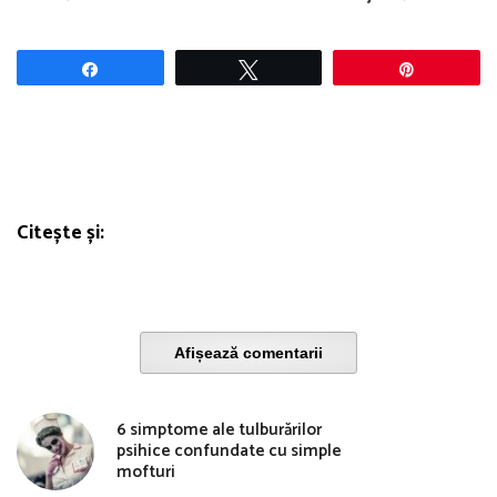
Share
Tweet
Pin
Citește și:
Afișează comentarii
6 simptome ale tulburărilor
psihice confundate cu simple
mofturi