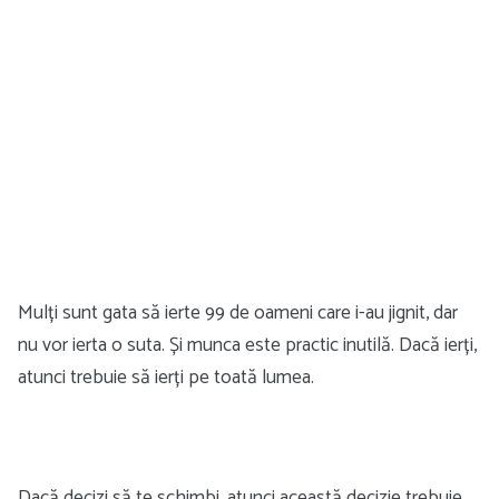
Mulți sunt gata să ierte 99 de oameni care i-au jignit, dar
nu vor ierta o suta. Și munca este practic inutilă. Dacă ierți,
atunci trebuie să ierți pe toată lumea.
Dacă decizi să te schimbi, atunci această decizie trebuie