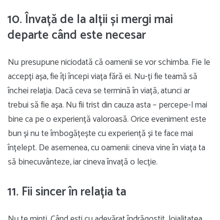
10. Învață de la alții și mergi mai
departe când este necesar
Nu presupune niciodată că oamenii se vor schimba. Fie le
accepți așa, fie îți începi viața fără ei. Nu-ți fie teamă să
închei relația. Dacă ceva se termină în viață, atunci ar
trebui să fie așa. Nu fii trist din cauza asta – percepe-l mai
bine ca pe o experiență valoroasă. Orice eveniment este
bun și nu te îmbogățește cu experiență și te face mai
înțelept. De asemenea, cu oamenii: cineva vine în viața ta
să binecuvânteze, iar cineva învață o lecție.
11. Fii sincer în relația ta
Nu te minți. Când ești cu adevărat îndrăgostit, loialitatea