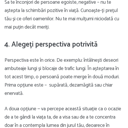
Sa te înconjori de persoane egoiste, negative – nu te
aștepta la schimbări pozitive în viață. Cunoaște-ți prețul
tău și ce oferi oamenilor. Nu te mai mulțumi niciodată cu
mai puțin decât meriți.
4. Alegeți perspectiva potrivită
Perspectiva este în orice. De exemplu: întâlnești deseori
ambuteaje lungi și blocaje de trafic lungi. În așteptarea în
tot acest timp, o persoană poate merge în două moduri.
Prima opțiune este – supărată, dezamăgită sau chiar
enervată.
A doua opțiune — va percepe această situație ca o ocazie
de a te gândi la viața ta, de a visa sau de a te concentra
doar în a contempla lumea din jurul tău, deoarece în