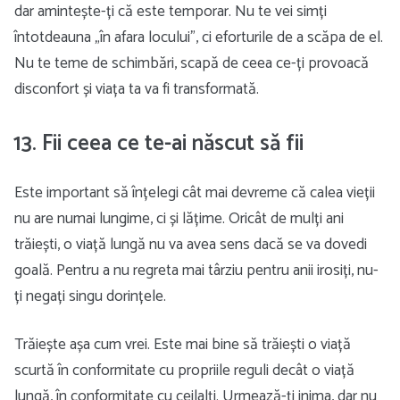
dar amintește-ți că este temporar. Nu te vei simți
întotdeauna „în afara locului”, ci eforturile de a scăpa de el.
Nu te teme de schimbări, scapă de ceea ce-ți provoacă
disconfort și viața ta va fi transformată.
13. Fii ceea ce te-ai născut să fii
Este important să înțelegi cât mai devreme că calea vieții
nu are numai lungime, ci și lățime. Oricât de mulți ani
trăiești, o viață lungă nu va avea sens dacă se va dovedi
goală. Pentru a nu regreta mai târziu pentru anii irosiți, nu-
ți negați singu dorințele.
Trăiește așa cum vrei. Este mai bine să trăiești o viață
scurtă în conformitate cu propriile reguli decât o viață
lungă, în conformitate cu ceilalți. Urmează-ți inima, dar nu