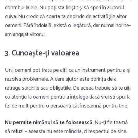
contribui la ele. Nu poți sta liniștit și să speri în ajutorul
cuiva. Nu crede că soarta ta depinde de activitățile altor
oameni. Fără îndoială, există o legătură, dar numai noi ne-
am angajat viitorul.
3. Cunoaște-ți valoarea
Unii oameni pot trata pe alții ca un instrument pentru a-și
rezolva problemele. A cere ajutor este dorința de a
retrage sarcinile sau obligațiile. De aceea trebuie să te uiți
cu atenție la oameni pentru a înțelege dacă vrei să spui la
fel de mult pentru o persoană cât înseamnă pentru tine.
Nu permite nimănui să te folosească
. Nu-ți fie teamă
să refuzi – aceasta nu este mândria, ci respectul de sine.