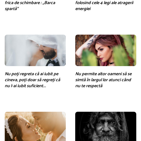
frica de schimbare : „Barca
folosind cele 4 legi ale atragerii
spartă“
energiei
Nu poți regreta că ai iubit pe
Nu permite altor oameni să se
cineva, poți doar să regreți că
simtă în largul lor atunci când
nu l-ai iubit suficient...
nu te respectă