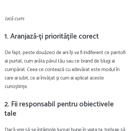
Iată cum:
1. Aranjază-ți prioritățile corect
De fapt, peste douăzeci de ani îți va fi indiferent ce pantofi
ai purtat, cum arăta părul tău sau ce brand de blugi ai
cumpărat. Ceea ce contează cu adevărat este modul în
care ai iubit, ce ai învățat și cum ai aplicat aceste
cunoștințe.
2. Fii responsabil pentru obiectivele
tale
Dacă vrei să se întâmple lucruri bune în viața ta, trebuie să