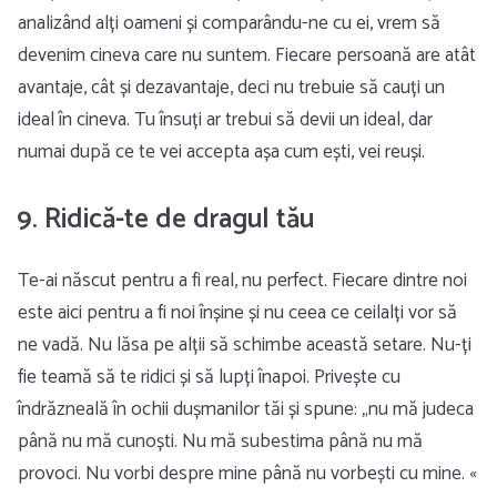
analizând alți oameni și comparându-ne cu ei, vrem să
devenim cineva care nu suntem. Fiecare persoană are atât
avantaje, cât și dezavantaje, deci nu trebuie să cauți un
ideal în cineva. Tu însuți ar trebui să devii un ideal, dar
numai după ce te vei accepta așa cum ești, vei reuși.
9. Ridică-te de dragul tău
Te-ai născut pentru a fi real, nu perfect. Fiecare dintre noi
este aici pentru a fi noi înșine și nu ceea ce ceilalți vor să
ne vadă. Nu lăsa pe alții să schimbe această setare. Nu-ți
fie teamă să te ridici și să lupți înapoi. Privește cu
îndrăzneală în ochii dușmanilor tăi și spune: „nu mă judeca
până nu mă cunoști. Nu mă subestima până nu mă
provoci. Nu vorbi despre mine până nu vorbești cu mine. «