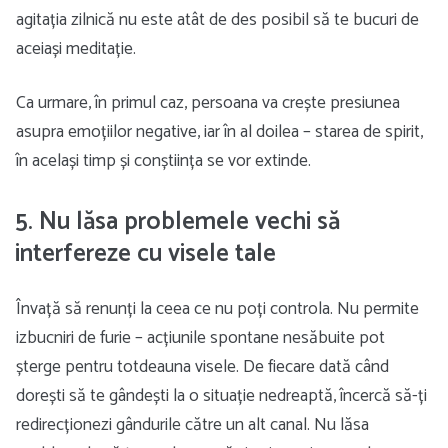
agitația zilnică nu este atât de des posibil să te bucuri de
aceiași meditație.
Ca urmare, în primul caz, persoana va crește presiunea
asupra emoțiilor negative, iar în al doilea – starea de spirit,
în același timp și conștiința se vor extinde.
5. Nu lăsa problemele vechi să
interfereze cu visele tale
Învață să renunți la ceea ce nu poți controla. Nu permite
izbucniri de furie – acțiunile spontane nesăbuite pot
șterge pentru totdeauna visele. De fiecare dată când
dorești să te gândești la o situație nedreaptă, încercă să-ți
redirecționezi gândurile către un alt canal. Nu lăsa