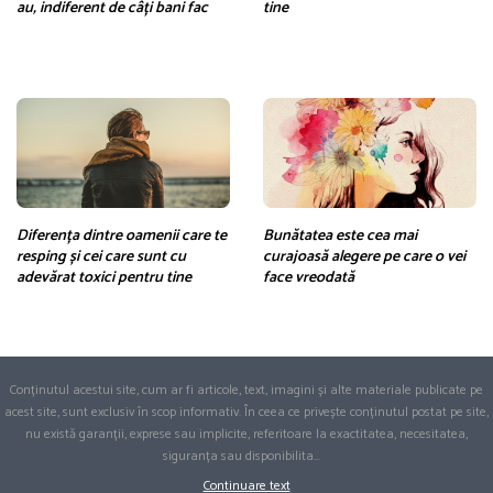
au, indiferent de câți bani fac
tine
Diferența dintre oamenii care te
Bunătatea este cea mai
resping și cei care sunt cu
curajoasă alegere pe care o vei
adevărat toxici pentru tine
face vreodată
Conținutul acestui site, cum ar fi articole, text, imagini și alte materiale publicate pe
acest site, sunt exclusiv în scop informativ. În ceea ce privește conținutul postat pe site,
nu există garanții, exprese sau implicite, referitoare la exactitatea, necesitatea,
siguranța sau disponibilita
...
Continuare text