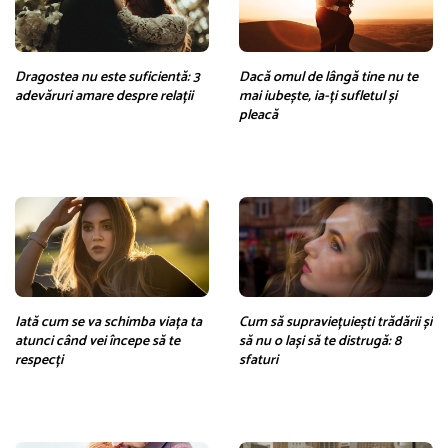
Dragostea nu este suficientă: 3
Dacă omul de lângă tine nu te
adevăruri amare despre relații
mai iubește, ia-ți sufletul și
pleacă
Iată cum se va schimba viața ta
Cum să supraviețuiești trădării și
atunci când vei începe să te
să nu o lași să te distrugă: 8
respecți
sfaturi