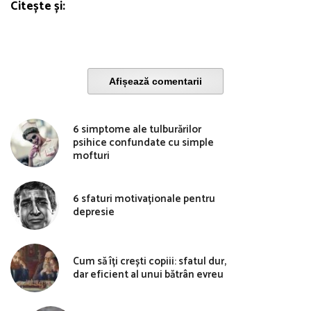
Citește și:
Afișează comentarii
6 simptome ale tulburărilor
psihice confundate cu simple
mofturi
6 sfaturi motivaționale pentru
depresie
Cum să îți crești copiii: sfatul dur,
dar eficient al unui bătrân evreu