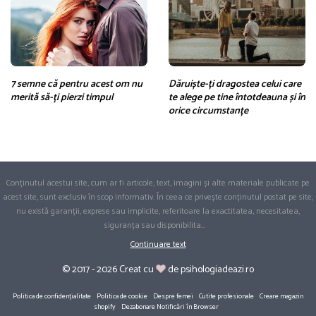
7 semne că pentru acest om nu
Dăruiște-ți dragostea celui care
merită să-ți pierzi timpul
te alege pe tine întotdeauna și în
orice circumstanțe
Conținutul acestui site, cum ar fi articole, text, imagini și alte materiale publicate pe
acest site, sunt exclusiv în scop informativ. În ceea ce privește conținutul postat pe site,
nu există garanții, exprese sau implicite, referitoare la exactitatea, necesitatea,
siguranța sau disponibilita
...
Continuare text
© 2017 - 2026 Creat cu
de psihologiadeazi.ro
Politica de confidențialitate
Politica de cookie
Despre femei
Cutite profesionale
Creare magazin
shopify
Dezabonare Notificări în Browser