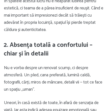
În spatele acestui lucru nu e neapărat iubirea pentru
estetică, ci teama de a părea insuficient de reușit. Când e
mai important să impresionezi decât să trăiești cu
adevărat în propria locuință, spațiul își pierde treptat
căldura și autenticitatea.
2. Absența totală a confortului –
chiar și în detalii
Nu e vorba despre un renovat scump, ci despre
atmosferă. Un pled, cana preferată, lumină caldă,
fotografii, cărți, miros de mâncare, detalii vii — tot ce face
un spațiu „uman”.
Uneori, în casă există de toate, în afară de senzația de
viață. Iar asta indică adesea epuizare emoțională sau