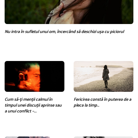
Nu intra în sufletul unui om, încercând să deschizi ușa cu piciorul
Cum să-ți menții calmul în
Fericirea constă în puterea de a
timpul unei discuții aprinse sau
pleca la timp…
a unui conflict –...