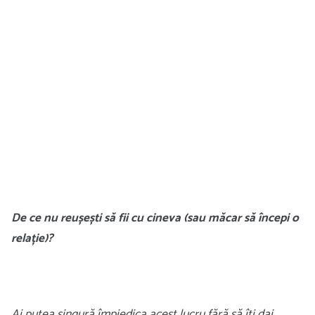
De ce nu reușești să fii cu cineva (sau măcar să începi o
relație)?
Ai putea singură împiedica acest lucru fără să îți dai