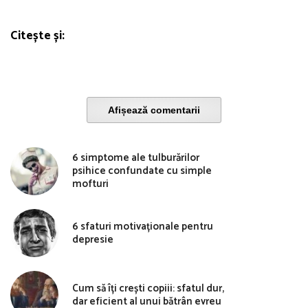
Citește și:
Afișează comentarii
6 simptome ale tulburărilor
psihice confundate cu simple
mofturi
6 sfaturi motivaționale pentru
depresie
Cum să îți crești copiii: sfatul dur,
dar eficient al unui bătrân evreu