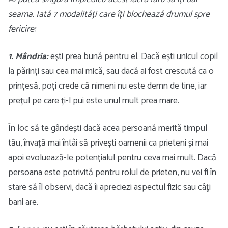
seama. Iată 7 modalități care îți blochează drumul spre
fericire:
1. Mândria:
ești prea bună pentru el. Dacă ești unicul copil
la părinți sau cea mai mică, sau dacă ai fost crescută ca o
prințesă, poți crede că nimeni nu este demn de tine, iar
prețul pe care ți-l pui este unul mult prea mare.
În loc să te gândești dacă acea persoană merită timpul
tău, învață mai întâi să privești oamenii ca prieteni și mai
apoi evoluează-le potențialul pentru ceva mai mult. Dacă
persoana este potrivită pentru rolul de prieten, nu vei fi în
stare să îl observi, dacă îi apreciezi aspectul fizic sau câţi
bani are.