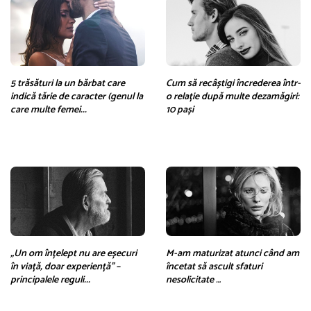
5 trăsături la un bărbat care
Cum să recâștigi încrederea într-
indică tărie de caracter (genul la
o relație după multe dezamăgiri:
care multe femei...
10 pași
„Un om înțelept nu are eșecuri
M-am maturizat atunci când am
în viață, doar experiență” –
încetat să ascult sfaturi
principalele reguli...
nesolicitate …