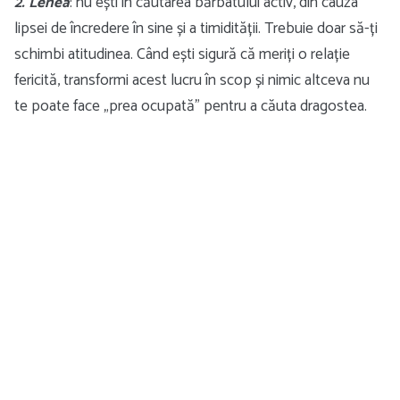
2. Lenea
: nu ești în căutarea bărbatului activ, din cauza
lipsei de încredere în sine și a timidității. Trebuie doar să-ți
schimbi atitudinea. Când ești sigură că meriți o relație
fericită, transformi acest lucru în scop și nimic altceva nu
te poate face „prea ocupată” pentru a căuta dragostea.