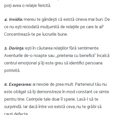
poți avea o relație fericită.
4. Invidia:
mereu te gândești că există cineva mai bun. De
ce nu ești niciodată mulțumită de relațiile pe care le ai?
Concentrează-te pe lucrurile bune.
5. Dorința:
ești în căutarea relaţiilor fără sentimente.
Aventurile de-o noapte sau „prietenia cu beneficii” încalcă
centrul emoțional și îți este greu să identifici persoana
potrivită.
6. Exagerarea:
ai nevoie de prea mult. Partenerul tău nu
este obligat să îți demonstreze în mod constant ce simte
pentru tine. Cerințele tale doar îl sperie. Lasă-l să te
surprindă. Iar dacă între voi există ceva, nu te grăbi să
cauți defecte.