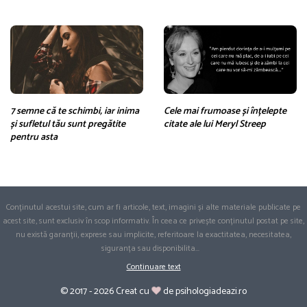
7 semne că te schimbi, iar inima
Cele mai frumoase și înțelepte
și sufletul tău sunt pregătite
citate ale lui Meryl Streep
pentru asta
Conținutul acestui site, cum ar fi articole, text, imagini și alte materiale publicate pe
acest site, sunt exclusiv în scop informativ. În ceea ce privește conținutul postat pe site,
nu există garanții, exprese sau implicite, referitoare la exactitatea, necesitatea,
siguranța sau disponibilita
...
Continuare text
© 2017 - 2026 Creat cu
de psihologiadeazi.ro