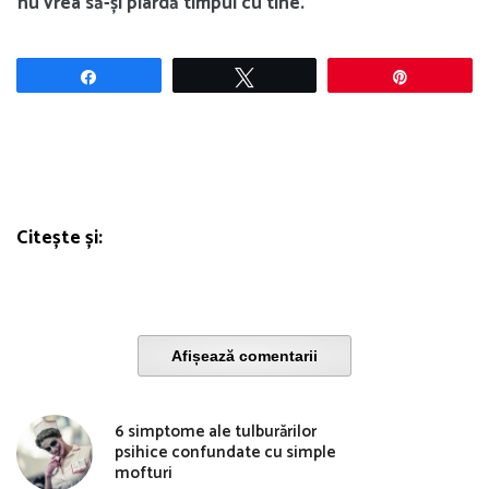
nu vrea să-și piardă timpul cu tine.
Share
Tweet
Pin
Citește și:
Afișează comentarii
6 simptome ale tulburărilor
psihice confundate cu simple
mofturi