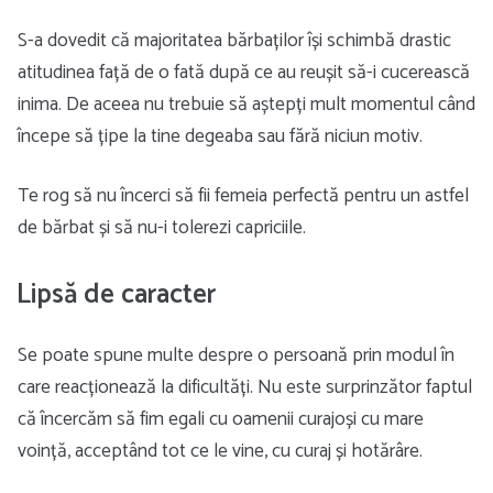
S-a dovedit că majoritatea bărbaților își schimbă drastic
atitudinea față de o fată după ce au reușit să-i cucerească
inima. De aceea nu trebuie să aștepți mult momentul când
începe să țipe la tine degeaba sau fără niciun motiv.
Te rog să nu încerci să fii femeia perfectă pentru un astfel
de bărbat și să nu-i tolerezi capriciile.
Lipsă de caracter
Se poate spune multe despre o persoană prin modul în
care reacționează la dificultăți. Nu este surprinzător faptul
că încercăm să fim egali cu oamenii curajoși cu mare
voință, acceptând tot ce le vine, cu curaj și hotărâre.