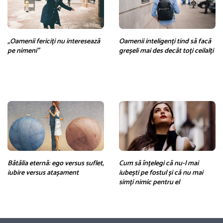
„Oamenii fericiți nu interesează
Oamenii inteligenți tind să facă
pe nimeni”
greșeli mai des decât toți ceilalți
Bătălia eternă: ego versus suflet,
Cum să înțelegi că nu-l mai
iubire versus atașament
iubești pe fostul și că nu mai
simți nimic pentru el