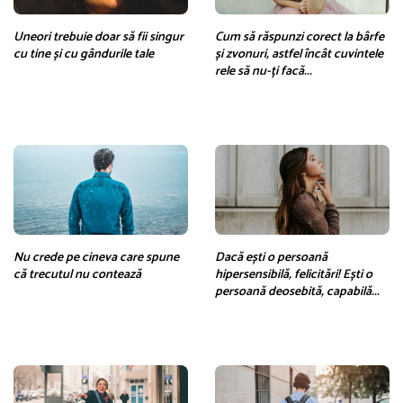
Uneori trebuie doar să fii singur
Cum să răspunzi corect la bârfe
cu tine și cu gândurile tale
și zvonuri, astfel încât cuvintele
rele să nu-ți facă...
Nu crede pe cineva care spune
Dacă ești o persoană
că trecutul nu contează
hipersensibilă, felicitări! Ești o
persoană deosebită, capabilă...