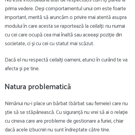
Nu este întotdeauna atât de respectuos cum îți părea la
prima vedere. Deși comportamentul unui om este foarte
important, merită să aruncăm o privire mai atentă asupra
modului în care acesta se raportează la ceilalți: nu numai
cu cei care ocupă cea mai înaltă sau aceeași poziție din
societate, ci și cu cei cu statut mai scăzut.
Dacă el nu respectă ceilalți oameni, atunci în curând te va
afecta și pe tine.
Natura problematică
Nimănui nu-i place un bărbat (bărbat sau femeie) care nu
știe să se stăpânească. Cu siguranță nu vrei să ai o relație
cu cineva care are probleme de gestionare a furiei, chiar
dacă acele izbucniri nu sunt îndreptate către tine.