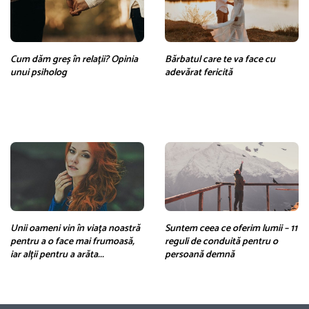
Cum dăm greș în relații? Opinia
Bărbatul care te va face cu
unui psiholog
adevărat fericită
Unii oameni vin în viața noastră
Suntem ceea ce oferim lumii – 11
pentru a o face mai frumoasă,
reguli de conduită pentru o
iar alții pentru a arăta...
persoană demnă