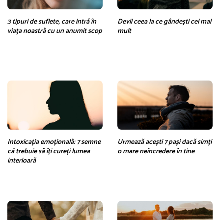
3 tipuri de suflete, care intră în
Devii ceea la ce gândești cel mai
viaţa noastră cu un anumit scop
mult
Intoxicația emoțională: 7 semne
Urmează acești 7 pași dacă simți
că trebuie să îți cureți lumea
o mare neîncredere în tine
interioară