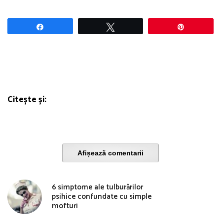
Share
Tweet
Pin
Citește și:
Afișează comentarii
6 simptome ale tulburărilor
psihice confundate cu simple
mofturi