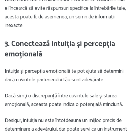
el încearcă să evite răspunsuri specifice la întrebările tale,
acesta poate fi, de asemenea, un semn de informații
inexacte.
3. Conectează intuiția și percepția
emoțională
Intuiția și percepția emoțională te pot ajuta să determini
dacă cuvintele partenerului tău sunt adevărate.
Dacă simți o discrepanță între cuvintele sale și starea
emoțională, aceasta poate indica o potențială minciună.
Desigur, intuiția nu este întotdeauna un mijloc precis de
determinare a adevărului, dar poate servi ca un instrument