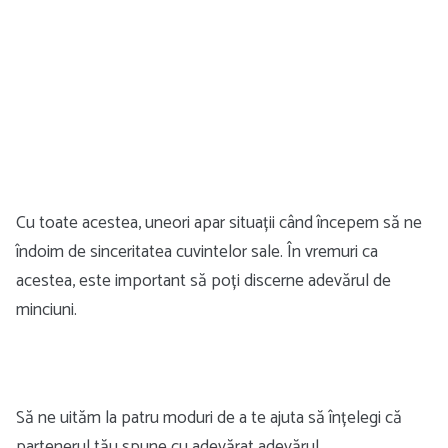
Cu toate acestea, uneori apar situații când începem să ne
îndoim de sinceritatea cuvintelor sale. În vremuri ca
acestea, este important să poți discerne adevărul de
minciuni.
Să ne uităm la patru moduri de a te ajuta să înțelegi că
partenerul tău spune cu adevărat adevărul.