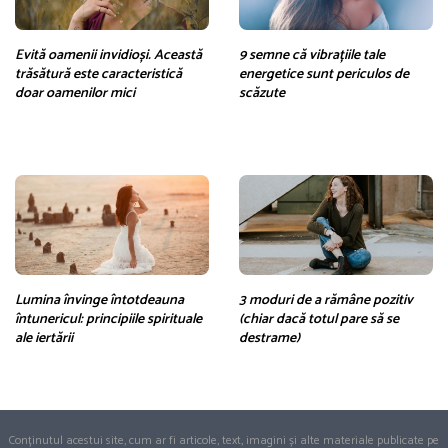
Evită oamenii invidioși. Această
9 semne că vibrațiile tale
trăsătură este caracteristică
energetice sunt periculos de
doar oamenilor mici
scăzute
Lumina învinge întotdeauna
3 moduri de a rămâne pozitiv
întunericul: principiile spirituale
(chiar dacă totul pare să se
ale iertării
destrame)
Conținutul acestui site, cum ar fi articole, text, imagini și alte materiale publicate pe