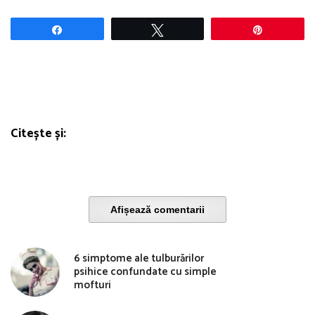
Share
Tweet
Pin
Citește și:
Afișează comentarii
6 simptome ale tulburărilor
psihice confundate cu simple
mofturi