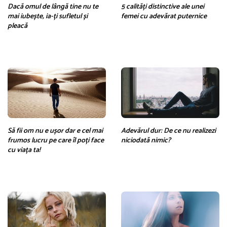
Dacă omul de lângă tine nu te
5 calități distinctive ale unei
mai iubește, ia-ți sufletul și
femei cu adevărat puternice
pleacă
Să fii om nu e ușor dar e cel mai
Adevărul dur: De ce nu realizezi
frumos lucru pe care îl poți face
niciodată nimic?
cu viața ta!