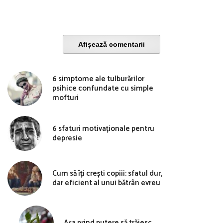
Afișează comentarii
6 simptome ale tulburărilor
psihice confundate cu simple
mofturi
6 sfaturi motivaționale pentru
depresie
Cum să îți crești copiii: sfatul dur,
dar eficient al unui bătrân evreu
Așa prind putere să trăiesc…