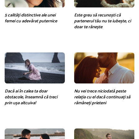
5 calități distinctive ale unei
Este greu să recunoști că
femei cu adevărat puternice
partenerul tău nu te iubește, ci
doar te rănește
Dacă ai în calea ta doar
Nu vei trece niciodată peste
obstacole, înseamnă că treci
relația cu el dacă continuați să
prin ușa altcuiva!
rămâneți prieteni