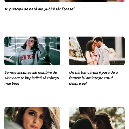
10 principii de bază ale „iubirii sănătoase”
Semne ascunse ale neiubirii de
Un bărbat căruia îi pasă de o
sine care te împiedică să trăiești
femeie își amintește totul
mai bine
despre ea!