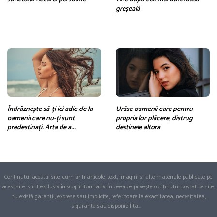
greșeală
Îndrăznește să-ți iei adio de la
Urăsc oamenii care pentru
oamenii care nu-ți sunt
propria lor plăcere, distrug
predestinați. Arta de a...
destinele altora
Conținutul acestui site, cum ar fi articole, text, imagini și alte materiale publicate pe
acest site, sunt exclusiv în scop informativ. În ceea ce privește conținutul postat pe site,
nu există garanții, exprese sau implicite, referitoare la exactitatea, necesitatea,
siguranța sau disponibilita
...