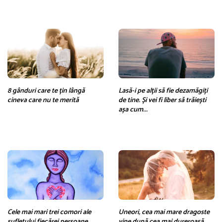
8 gânduri care te țin lângă
Lasă-i pe alții să fie dezamăgiți
cineva care nu te merită
de tine. Și vei fi liber să trăiești
așa cum...
Cele mai mari trei comori ale
Uneori, cea mai mare dragoste
sufletului fiecărei persoane
vine după cea mai dureroasă