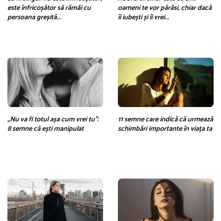
este înfricoșător să rămâi cu
oameni te vor părăsi, chiar dacă
persoana greșită...
îi iubești și îi vrei...
„Nu va fi totul așa cum vrei tu”:
11 semne care indică că urmează
8 semne că ești manipulat
schimbări importante în viața ta