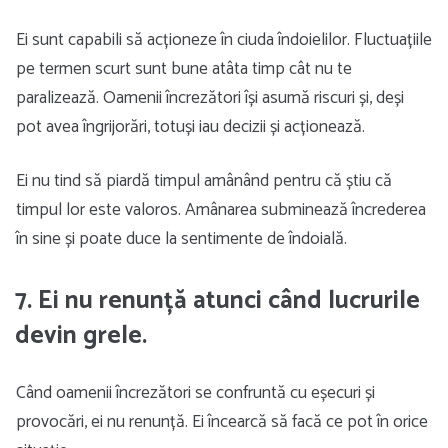
Ei sunt capabili să acționeze în ciuda îndoielilor. Fluctuațiile
pe termen scurt sunt bune atâta timp cât nu te
paralizează. Oamenii încrezători își asumă riscuri și, deși
pot avea îngrijorări, totuși iau decizii și acționează.
Ei nu tind să piardă timpul amânând pentru că știu că
timpul lor este valoros. Amânarea subminează încrederea
în sine și poate duce la sentimente de îndoială.
7. Ei nu renunță atunci când lucrurile
devin grele.
Când oamenii încrezători se confruntă cu eșecuri și
provocări, ei nu renunță. Ei încearcă să facă ce pot în orice