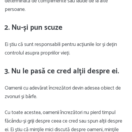
determinată de complimente sau laude de la alte
persoane.
2. Nu-și pun scuze
Ei știu că sunt responsabili pentru acțiunile lor și dețin
controlul asupra propriilor vieți.
3. Nu le pasă ce cred alții despre ei.
Oamenii cu adevărat încrezători devin adesea obiect de
zvonuri și bârfe.
Cu toate acestea, oamenii încrezători nu pierd timpul
făcându-și griji despre ceea ce cred sau spun alții despre
ei. Ei știu că mințile mici discută despre oameni, mințile