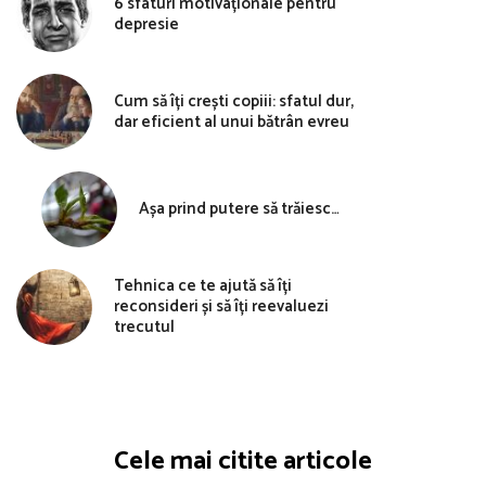
6 sfaturi motivaționale pentru
depresie
Cum să îți crești copiii: sfatul dur,
dar eficient al unui bătrân evreu
Așa prind putere să trăiesc…
Tehnica ce te ajută să îți
reconsideri și să îți reevaluezi
trecutul
Cele mai citite articole