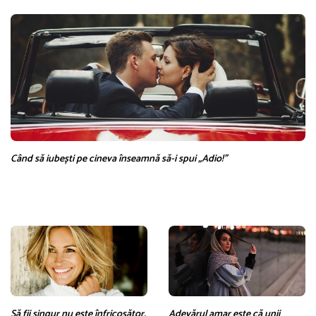
Când să iubești pe cineva înseamnă să-i spui „Adio!”
Să fii singur nu este înfricoșător,
Adevărul amar este că unii