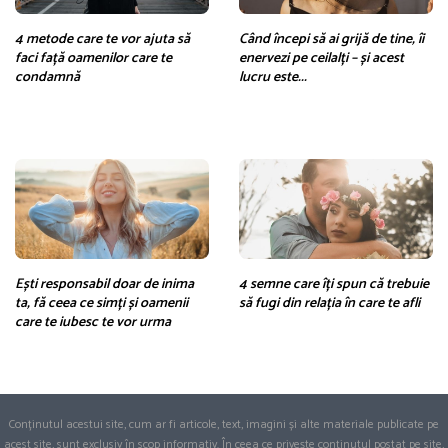
4 metode care te vor ajuta să
Când începi să ai grijă de tine, îi
faci față oamenilor care te
enervezi pe ceilalți – și acest
condamnă
lucru este...
Ești responsabil doar de inima
4 semne care îți spun că trebuie
ta, fă ceea ce simți și oamenii
să fugi din relația în care te afli
care te iubesc te vor urma
Conținutul acestui site, cum ar fi articole, text, imagini și alte materiale publicate pe
acest site, sunt exclusiv în scop informativ. În ceea ce privește conținutul postat pe site,