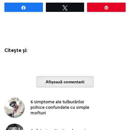
Share
Tweet
Pin
Citește și:
Afișează comentarii
6 simptome ale tulburărilor
psihice confundate cu simple
mofturi