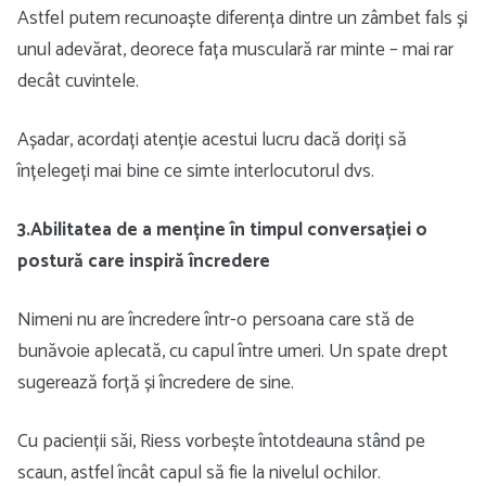
Astfel putem recunoaște diferența dintre un zâmbet fals și
unul adevărat, deorece fața musculară rar minte – mai rar
decât cuvintele.
Așadar, acordați atenție acestui lucru dacă doriți să
înțelegeți mai bine ce simte interlocutorul dvs.
3.Abilitatea de a menține în timpul conversației o
postură care inspiră încredere
Nimeni nu are încredere într-o persoana care stă de
bunăvoie aplecată, cu capul între umeri. Un spate drept
sugerează forță și încredere de sine.
Cu pacienții săi, Riess vorbește întotdeauna stând pe
scaun, astfel încât capul să fie la nivelul ochilor.