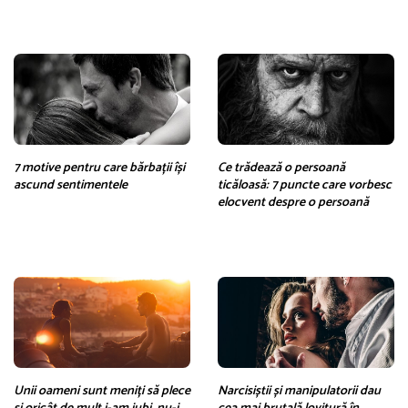
7 motive pentru care bărbații își
Ce trădează o persoană
ascund sentimentele
ticăloasă: 7 puncte care vorbesc
elocvent despre o persoană
Unii oameni sunt meniți să plece
Narcisiștii și manipulatorii dau