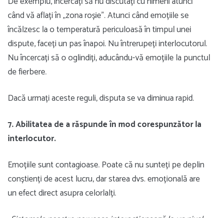
De exemplu, încercați să nu discutați cu nimeni atunci
când vă aflați în „zona roșie”. Atunci când emoțiile se
încălzesc la o temperatură periculoasă în timpul unei
dispute, faceți un pas înapoi. Nu întrerupeți interlocutorul.
Nu încercați să o oglindiți, aducându-vă emoțiile la punctul
de fierbere.
Dacă urmați aceste reguli, disputa se va diminua rapid.
7. Abilitatea de a răspunde în mod corespunzător la
interlocutor.
Emoțiile sunt contagioase. Poate că nu sunteți pe deplin
conștienți de acest lucru, dar starea dvs. emoțională are
un efect direct asupra celorlalți.