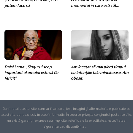
și oricât de mult i-am iubi, nu-i
cea mai brutală lovitură în
putem face să
momentul în care ești cât...
Dalai Lama: „Singurul scop
Am încetat să mai pierd timpul
important al omului este să fie
cu intențiile tale mincinoase. Am
fericit”
obosit.
Conținutul acestui site, cum ar fi articole, text, imagini și alte materiale publicate pe
acest site, sunt exclusiv în scop informativ. În ceea ce privește conținutul postat pe site,
nu există garanții, exprese sau implicite, referitoare la exactitatea, necesitatea,
siguranța sau disponibilita
...