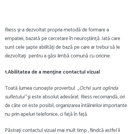
Riess și-a dezvoltat propria metodă de formare a
empatiei, bazată pe cercetare în neuroștiință. Iată care
sunt cele șapte abilități de bază pe care ar trebui să le
dezvoltați pentru a găsi limbă comună cu oricine:
1.Abilitatea de a menține contactul vizual
Toată lumea cunoaște proverbul
„Ochii sunt oglinda
sufletului”
și este absolut adevărat. Riess recomandă, ori
de câte ori este posibil, organizarea întâlnirilor importante
nu prin apeluri telefonice, ci față în față.
Păstrați contactul vizual mai mult timp , fiindcă astfel îi