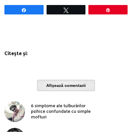
Share
Tweet
Pin
Citește și:
Afișează comentarii
6 simptome ale tulburărilor
psihice confundate cu simple
mofturi