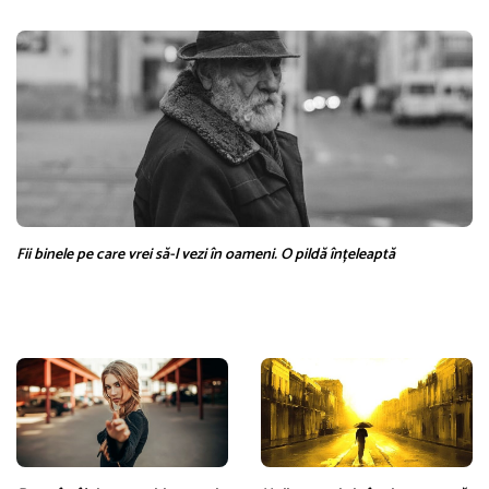
Fii binele pe care vrei să-l vezi în oameni. O pildă înțeleaptă