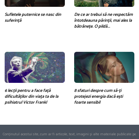
Sufletele puternice se nasc din
De ce ar trebui să ne respectăm
suferință
întotdeauna părinții, mai ales la
bătrânețe. O pildă...
6 lecții pentru a face față
8 sfaturi despre cum să-ți
dificultăților din viața ta de la
protejezi energia dacă ești
psihiatrul Victor Frankl
foarte sensibil
Conținutul acestui site, cum ar fi articole, text, imagini și alte materiale publicate pe