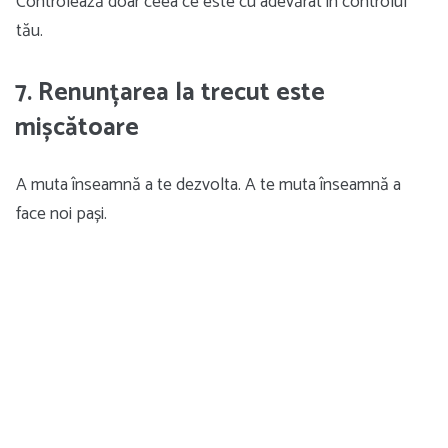
Controlează doar ceea ce este cu adevărat în controlul
tău.
7. Renunțarea la trecut este
mișcătoare
A muta înseamnă a te dezvolta. A te muta înseamnă a
face noi pași.