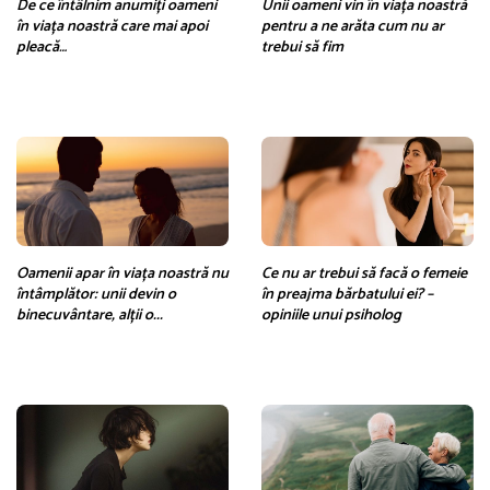
De ce întâlnim anumiți oameni
Unii oameni vin în viața noastră
în viața noastră care mai apoi
pentru a ne arăta cum nu ar
pleacă…
trebui să fim
Oamenii apar în viața noastră nu
Ce nu ar trebui să facă o femeie
întâmplător: unii devin o
în preajma bărbatului ei? –
binecuvântare, alții o...
opiniile unui psiholog