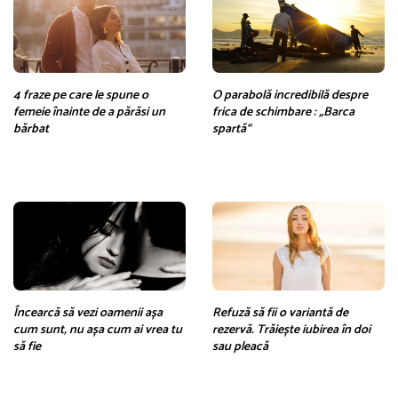
4 fraze pe care le spune o
O parabolă incredibilă despre
femeie înainte de a părăsi un
frica de schimbare : „Barca
bărbat
spartă“
Încearcă să vezi oamenii așa
Refuză să fii o variantă de
cum sunt, nu așa cum ai vrea tu
rezervă. Trăiește iubirea în doi
să fie
sau pleacă