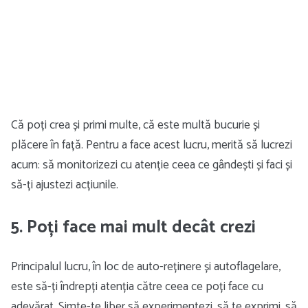
Că poți crea și primi multe, că este multă bucurie și
plăcere în față. Pentru a face acest lucru, merită să lucrezi
acum: să monitorizezi cu atenție ceea ce gândești și faci și
să-ți ajustezi acțiunile.
5. Poți face mai mult decât crezi
Principalul lucru, în loc de auto-reținere și autoflagelare,
este să-ți îndrepți atenția către ceea ce poți face cu
adevărat. Simte-te liber să experimentezi, să te exprimi, să