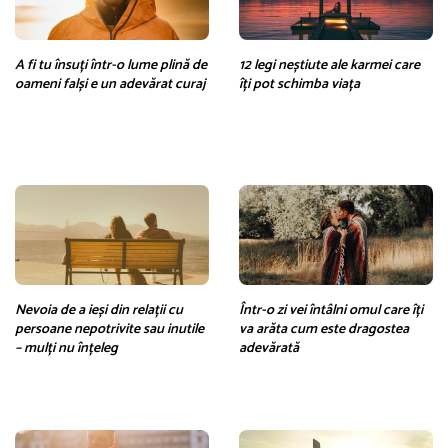
A fi tu însuți într-o lume plină de
12 legi neștiute ale karmei care
oameni falși e un adevărat curaj
îți pot schimba viața
Nevoia de a ieși din relații cu
Într-o zi vei întâlni omul care îți
persoane nepotrivite sau inutile
va arăta cum este dragostea
– mulți nu înțeleg
adevărată