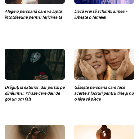
Alege o persoană care va lupta
Dacă vrei să schimbi lumea –
întotdeauna pentru fericirea ta
iubește o femeie!
Drăguți la exterior, dar perfizi pe
Găsește persoana care face
dinăuntru: 7 fraze care dau de
aceste 3 lucruri pentru tine și nu
gol un om fals
o lăsa să plece