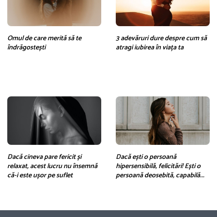
Omul de care merită să te
3 adevăruri dure despre cum să
îndrăgostești
atragi iubirea în viața ta
Dacă cineva pare fericit și
Dacă ești o persoană
relaxat, acest lucru nu însemnă
hipersensibilă, felicitări! Ești o
că-i este ușor pe suflet
persoană deosebită, capabilă...