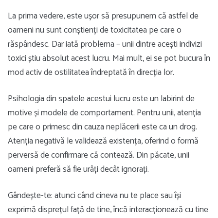
La prima vedere, este ușor să presupunem că astfel de
oameni nu sunt conștienți de toxicitatea pe care o
răspândesc. Dar iată problema – unii dintre acești indivizi
toxici știu absolut acest lucru. Mai mult, ei se pot bucura în
mod activ de ostilitatea îndreptată în direcția lor.
Psihologia din spatele acestui lucru este un labirint de
motive și modele de comportament. Pentru unii, atenția
pe care o primesc din cauza neplăcerii este ca un drog.
Atenția negativă le validează existența, oferind o formă
perversă de confirmare că contează. Din păcate, unii
oameni preferă să fie urâți decât ignorați.
Gândește-te: atunci când cineva nu te place sau își
exprimă disprețul față de tine, încă interacționează cu tine