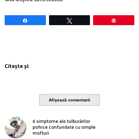
Share
Tweet
Pin
Citește și:
Afișează comentarii
6 simptome ale tulburărilor
psihice confundate cu simple
mofturi