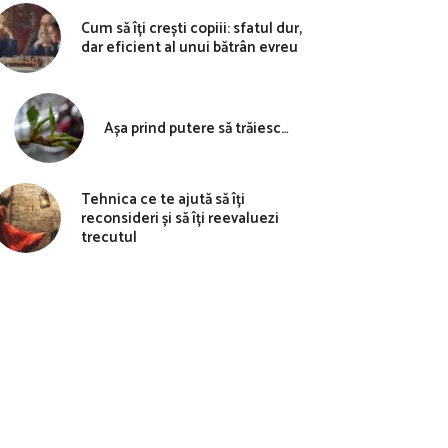
Cum să îți crești copiii: sfatul dur,
dar eficient al unui bătrân evreu
Așa prind putere să trăiesc…
Tehnica ce te ajută să îți
reconsideri și să îți reevaluezi
trecutul