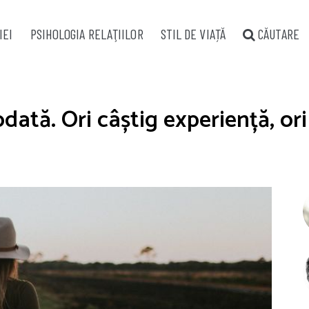
IEI
PSIHOLOGIA RELAŢIILOR
STIL DE VIAȚĂ
CĂUTARE
dată. Ori câștig experiență, ori 