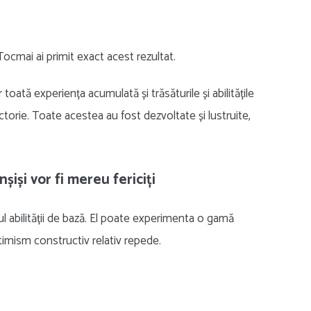
 Tocmai ai primit exact acest rezultat.
 toată experiența acumulată și trăsăturile și abilitățile
ictorie. Toate acestea au fost dezvoltate și lustruite,
nșiși vor fi mereu fericiți
ul abilității de bază. El poate experimenta o gamă
timism constructiv relativ repede.