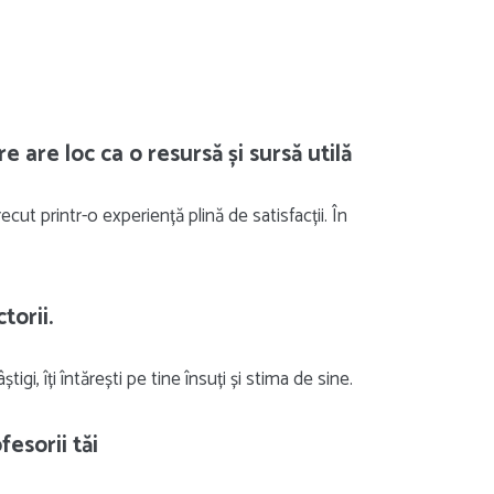
e are loc ca o resursă și sursă utilă
ecut printr-o experiență plină de satisfacții. În
torii.
tigi, îți întărești pe tine însuți și stima de sine.
esorii tăi