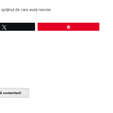
prijinul de care aveți nevoie.
Tweet
Pin
ă comentarii