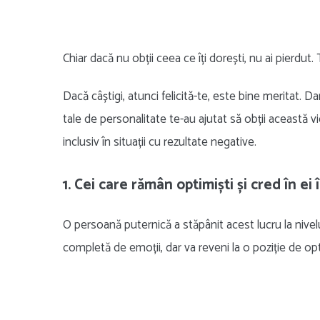
Chiar dacă nu obții ceea ce îți dorești, nu ai pierdut.
Dacă câștigi, atunci felicită-te, este bine meritat. Dar
tale de personalitate te-au ajutat să obții această v
inclusiv în situații cu rezultate negative.
1. Cei care rămân optimiști și cred în ei î
O persoană puternică a stăpânit acest lucru la nivel
completă de emoții, dar va reveni la o poziție de op