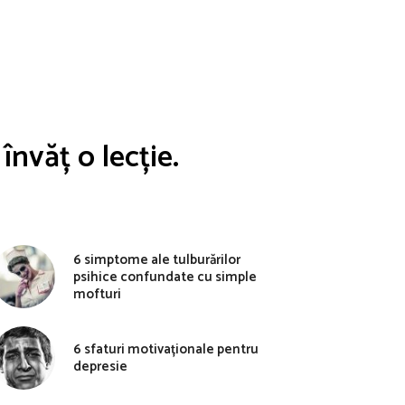
învăț o lecție.
6 simptome ale tulburărilor
psihice confundate cu simple
mofturi
6 sfaturi motivaționale pentru
depresie