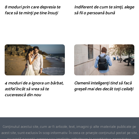
8 moduri prin care depresia te
Indiferent de cum te simți, alege
face să te minți pe tine însuți
să fii o persoană bună
4 moduri de a ignora un bărbat,
Oamenii inteligenți tind să facă
astfel încât să vrea să te
greșeli mai des decât toți ceilalți
cucerească din nou
Conținutul acestui site, cum ar fi articole, text, imagini și alte materiale publicate pe
acest site, sunt exclusiv în scop informativ. În ceea ce privește conținutul postat pe site,