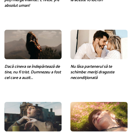
poți merge înainte… E firesc și e
la aceste 10 lucruri
absolut uman!
Dacă cineva se îndepărtează de
Nu lăsa partenerul să te
tine, nu fi trist. Dumnezeu a fost
schimbe: meriți dragoste
cel care a auzit...
necondiționată