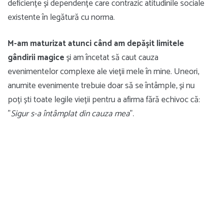
deficiențe și dependențe care contrazic atitudinile sociale
existente în legătură cu norma.
M-am maturizat atunci când am depășit limitele
gândirii magice
și am încetat să caut cauza
evenimentelor complexe ale vieții mele în mine. Uneori,
anumite evenimente trebuie doar să se întâmple, și nu
poți ști toate legile vieții pentru a afirma fără echivoc că:
”
Sigur s-a întâmplat din cauza mea
”.