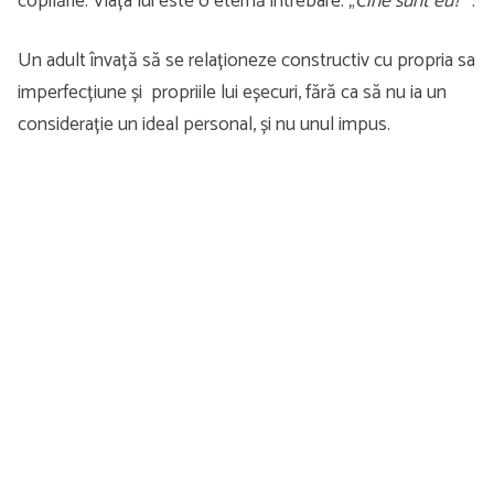
copilărie. Viața lui este o eternă întrebare: „
Cine sunt eu?
”.
Un adult învață să se relaționeze constructiv cu propria sa
imperfecțiune și propriile lui eșecuri, fără ca să nu ia un
considerație un ideal personal, și nu unul impus.